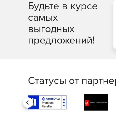
Будьте в курсе
Покупайте векторный графический редактор 
графики.
самых
выгодных
предложений!
Статусы от партн
Назад