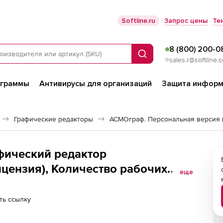
Softline.ru
Запрос цены
Те
8 (800) 200-0
Поиск
sales.r@softline.
ограммы
Антивирусы для организаций
Защита информ
Графические редакторы
АСМОграф. Персональная версия (
фический редактор
цензия), Количество рабочих
еще
ть ссылку