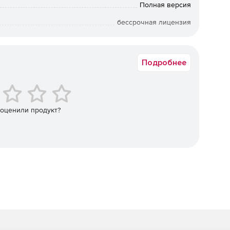
Полная версия
ивность элементов, контейнеры, таблицы.
бессрочная лицензия
 MapInfo, svg, svgz, рисунки.
Коммерческая
Подробнее
svgz, jpg, png, gif.
 оценили продукт?
 по заданным критериям.
более 100 000 элементов).
твий, автосохранение документа).