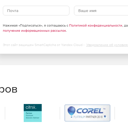
АСМОграф для решения задач инженерной и деловой
Нажимая «Подписаться», я соглашаюсь с
Политикой конфиденциальности
, д
получение информационных рассылок
.
Этот сайт защищен SmartCaptcha от Yandex Cloud -
Уведомление об условия
еров