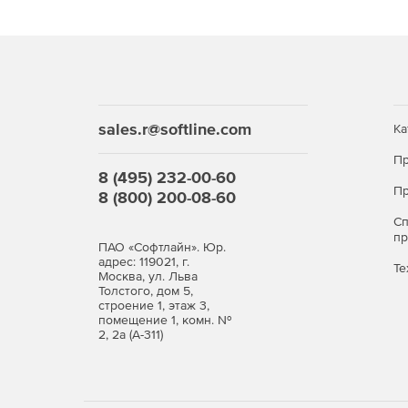
sales.r@softline.com
Ка
Пр
8 (495) 232-00-60
Пр
8 (800) 200-08-60
С
п
ПАО «Софтлайн». Юр.
адрес: 119021, г.
Те
Москва, ул. Льва
Толстого, дом 5,
строение 1, этаж 3,
помещение 1, комн. №
2, 2а (А-311)