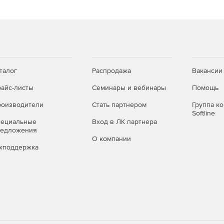
талог
Распродажа
Вакансии
айс-листы
Семинары и вебинары
Помощь
оизводители
Стать партнером
Группа к
Softline
пециальные
Вход в ЛК партнера
редложения
О компании
хподдержка