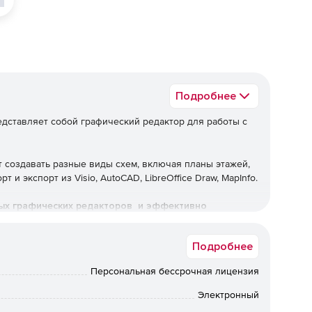
Подробнее
дставляет собой графический редактор для работы с
создавать разные виды схем, включая планы этажей,
и экспорт из Visio, AutoCAD, LibreOffice Draw, MapInfo.
ных графических редакторов и эффективно
идами схем.
Подробнее
Персональная бессрочная лицензия
технологические и потоковые схемы, блок-схемы,
Электронный