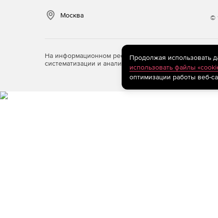
Москва
© 
На информационном ресурсе store.softline.ru примен
Продолжая использовать дан
систематизации и анализа сведений, относящихся к 
использовать файлы «cooki
оптимизации работы веб-са