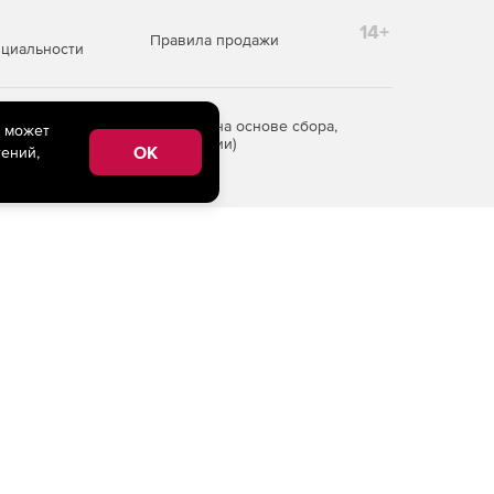
14+
Правила продажи
циальности
редоставления информации на основе сбора,
e может
рритории Российской Федерации)
OK
ений,