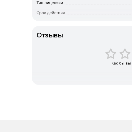
Тип лицензии
Создание библиотек элементов схем, вариат
Срок действия
Импорт схем: Visio, AutoCAD, LibreOffice Draw,
Тип организации
Импорт библиотек Visio.
Отзывы
Экспорт схем: Visio, AutoCAD, Mapinfo, pdf, svg, 
Печать.
Как бы вы
Быстрая навигация и поиск элементов схемы
Эффективная работа с массивными схемами (
Хранение схем и библиотек в файлах.
Безопасность (пароли на схемы, журнал дейс