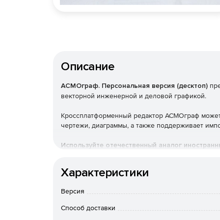
Описание
АСМОграф. Персональная версия (десктоп)
пре
векторной инженерной и деловой графикой.
Кроссплатформенный редактор АСМОграф может 
чертежи, диаграммы, а также поддерживает импорт 
Используйте отечественный аналог иностран
работайте вместе с коллегами с различными в
Характеристики
Основные функции:
Версия
Генерация различных схем: поддерживаются 
Способ доставки
чертежи и т. д.