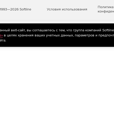
Политика
Условия использования
1993—2026 Softline
конфиден
яются
рекомендательные технологии
(информационные технологии п
ный веб-сайт, вы соглашаетесь с тем, что группа компаний Softlin
предпочтениям пользователей сети «Интернет», находящихся на те
e»
в целях хранения ваших учетных данных, параметров и предпочт
йта.