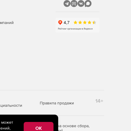
омпаний
14+
Правила продажи
циальности
e может
редоставления информации на основе сбора,
OK
ений,
рритории Российской Федерации)