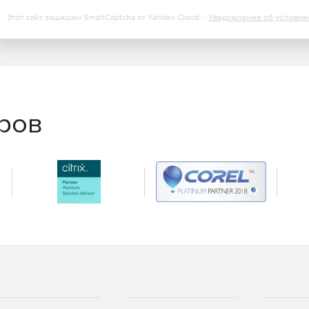
ения персонала основам кибербезопасности.
Этот сайт защищен SmartCaptcha от Yandex Cloud -
Уведомление об условия
еров