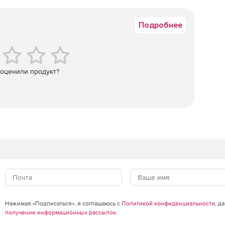
Коммерческая
и, связанные с человеческим фактором;
Подробнее
ионной безопасности, допускаемых работниками;
ости принятых мер и ограничений по ИБ;
 оценили продукт?
ю и развитие собственного учебного портала;
поддержания высокого уровня устойчивости;
я зон, требующих более детального контроля.
счет облачного формата и не требует технического
амостоятельно или передайте все процессы от
Нажимая «Подписаться», я соглашаюсь с
Политикой конфиденциальности
, д
ьных отчетов нам.
получение информационных рассылок
.