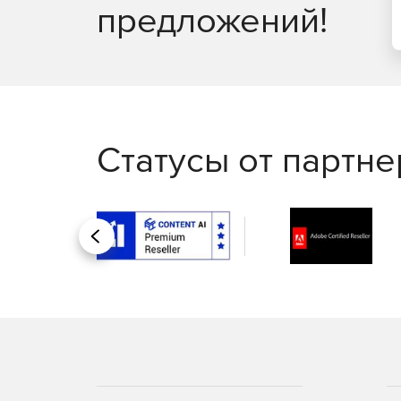
предложений!
Используйте сервис Training Center для обуч
Статусы от партн
Назад