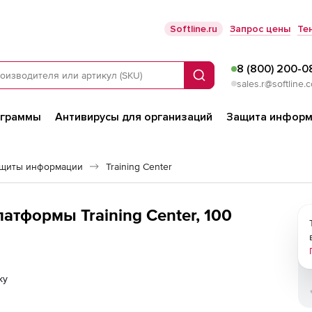
Softline.ru
Запрос цены
Те
8 (800) 200-0
Поиск
sales.r@softline.
ограммы
Антивирусы для организаций
Защита информ
ащиты информации
Training Center
латформы Training Center, 100
ку