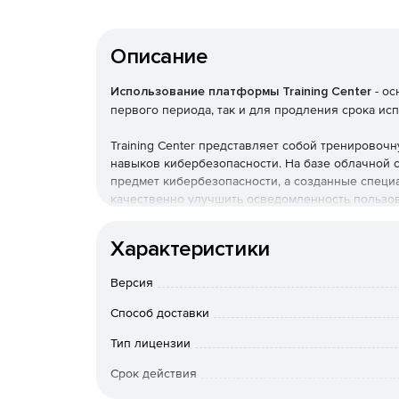
Описание
Использование платформы Training Center
- ос
первого периода, так и для продления срока ис
Training Center представляет собой тренирово
навыков кибербезопасности. На базе облачной с
предмет кибербезопасности, а созданные специ
качественно улучшить осведомленность пользов
Комплекс Training Center ориентирован провед
Характеристики
проверки полученных знаний. Онлайн-платформа
угрозах, методах атак и принципах защиты данны
Версия
Используйте сервис Training Center для обуч
Способ доставки
Использование сервиса
Tra
Тип лицензии
Срок действия
Повысить осведомленность сотрудников в о