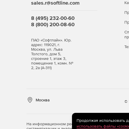
sales.r@softline.com
Ка
Пр
8 (495) 232-00-60
Пр
8 (800) 200-08-60
С
п
ПАО «Софтлайн». Юр.
адрес: 119021, г.
Те
Москва, ул. Льва
Толстого, дом 5,
строение 1, этаж 3,
помещение 1, комн. №
2, 2а (А-311)
Москва
© 
Продолжая использовать дан
На информационном ресурсе store.softline.ru примен
использовать файлы «cooki
систематизации и анализа сведений, относящихся к 