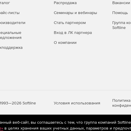
талог
Распродажа
Вакансии
айс-листы
Семинары и вебинары
Помощь
оизводители
Стать партнером
Группа к
Softline
пециальные
Вход в ЛК партнера
редложения
О компании
хподдержка
Политика
Условия использования
1993—2026 Softline
конфиден
ный веб-сайт, вы соглашаетесь с тем, что группа компаний Softlin
яются
рекомендательные технологии
(информационные технологии п
e»
в целях хранения ваших учетных данных, параметров и предпочт
предпочтениям пользователей сети «Интернет», находящихся на те