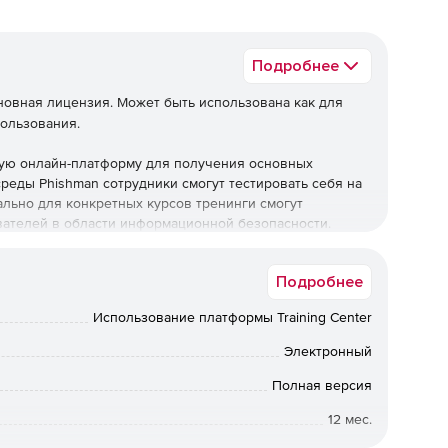
Подробнее
новная лицензия. Может быть использована как для
пользования.
чную онлайн-платформу для получения основных
реды Phishman сотрудники смогут тестировать себя на
ально для конкретных курсов тренинги смогут
ателей в области информационной безопасности.
ение курсов по кибербезопасности с возможностью
Подробнее
 помогает оптимизировать и знания сотрудников об
х.
Использование платформы Training Center
ения персонала основам кибербезопасности.
Электронный
ining Center позволит:
Полная версия
12 мес.
бласти информационной безопасности;