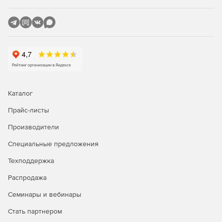
JSON, XML (с пространствами имен и без них),
локальным массивам, статичным HTML-таблицам.
Техническая поддержка пользователей в
круглосуточном режиме 5 дней в неделю – по
телефону, электронной почте или через чат. Доступ к
сообществу из более 950 000 разработчиков из
наиболее известных IT-компаний. Возможность
работать с примерами кода, просматривать
Каталог
обучающие видео и документацию.
Прайс-листы
Производители
Специальные предложения
Техподдержка
Распродажа
Семинары и вебинары
Стать партнером