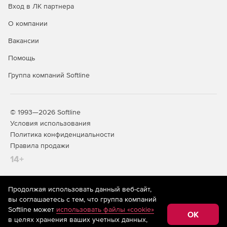
Вход в ЛК партнера
О компании
Вакансии
Помощь
Группа компаний Softline
© 1993—2026 Softline
Условия использования
Политика конфиденциальности
Правила продажи
14+
Продолжая использовать данный веб-сайт,
На информационном ресурсе store.softline.ru применяются
вы соглашаетесь с тем, что группа компаний
рекомендательные технологии
(информационные технологии
Softline может
использовать файлы «cookie»
предоставления информации на основе сбора,
OK
в целях хранения ваших учетных данных,
систематизации и анализа сведений, относящихся к