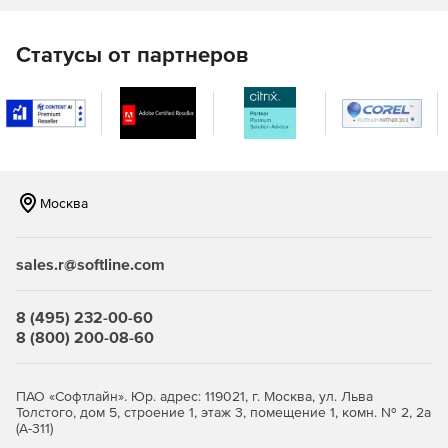
(столбчатым, линейным, секторным и многим другим),
геопространственным картам и компонентам
анимации данных с течением времени.
Статусы от партнеров
Поддержка сенсорных экранов и наиболее
распространенных жестов, включая
панорамирование, масштабирование, пролистывание
и др. для взаимодействия с данными на ходу. Доступ к
около 20 элементам управления, оптимизированным
для сенсорных экранов и мобильных устройств,
Москва
включая смартфоны и планшеты Android, iOS и
Windows Phone.
sales.r@softline.com
Рендер только тех данных, которые видимы для
пользователя – это уменьшает нагрузку на системные
ресурсы на стороне клиента и ускоряет загрузку
8 (495) 232-00-60
данных в приложении. Доступ к компоненту
8 (800) 200-08-60
KnockoutJS для использования преимуществ шаблона
MVVM.
ПАО «Софтлайн». Юр. адрес: 119021, г. Москва, ул. Льва
Привязка приложений к разнообразным источникам
Толстого, дом 5, строение 1, этаж 3, помещение 1, комн. № 2, 2а
данных: oData, WCF, WebAPI (включен в Visual Studio
(А-311)
2012 и APS.NET MVC 4), RESTful Domain Data Sources,