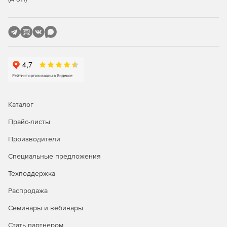
2012 и APS.NET MVC 4), RESTful Domain Data Sources,
JSON, XML (с пространствами имен и без них),
локальным массивам, статичным HTML-таблицам.
Техническая поддержка пользователей в
круглосуточном режиме 5 дней в неделю – по
телефону, электронной почте или через чат. Доступ к
сообществу из более 950 000 разработчиков из
наиболее известных IT-компаний. Возможность
работать с примерами кода, просматривать
Каталог
обучающие видео и документацию.
Прайс-листы
Производители
Специальные предложения
Техподдержка
Распродажа
Семинары и вебинары
Стать партнером