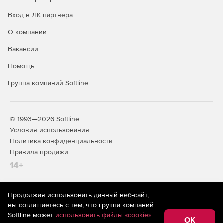
Вход в ЛК партнера
О компании
Вакансии
Помощь
Группа компаний Softline
© 1993—2026 Softline
Условия использования
Политика конфиденциальности
Правила продажи
14+
Продолжая использовать данный веб-сайт,
На информационном ресурсе store.softline.ru применяются
вы соглашаетесь с тем, что группа компаний
рекомендательные технологии
(информационные технологии
Softline может
использовать файлы «cookie»
предоставления информации на основе сбора,
OK