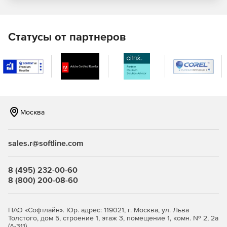
сводным), разнообразным видам диаграмм
(столбчатым, линейным, секторным и многим другим),
геопространственным картам и компонентам
анимации данных с течением времени.
Статусы от партнеров
Поддержка сенсорных экранов и наиболее
распространенных жестов, включая
панорамирование, масштабирование, пролистывание
и др. для взаимодействия с данными на ходу. Доступ к
около 20 элементам управления, оптимизированным
для сенсорных экранов и мобильных устройств,
Москва
включая смартфоны и планшеты Android, iOS и
Windows Phone.
sales.r@softline.com
Рендер только тех данных, которые видимы для
пользователя – это уменьшает нагрузку на системные
ресурсы на стороне клиента и ускоряет загрузку
8 (495) 232-00-60
данных в приложении. Доступ к компоненту
8 (800) 200-08-60
KnockoutJS для использования преимуществ шаблона
MVVM.
ПАО «Софтлайн». Юр. адрес: 119021, г. Москва, ул. Льва
Привязка приложений к разнообразным источникам
Толстого, дом 5, строение 1, этаж 3, помещение 1, комн. № 2, 2а
данных: oData, WCF, WebAPI (включен в Visual Studio
(А-311)