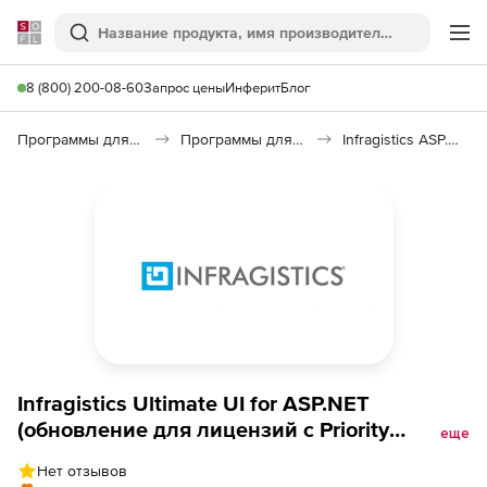
Softline
Поиск
Ме
8 (800) 200-08-60
Запрос цены
Инферит
Блог
Программы для программирования
Программы для разработки ПО
Infragistics ASP.NET 17.2
Infragistics Ultimate UI for ASP.NET
(обновление для лицензий с Priority
еще
Support), Обновление на 3 года
Нет отзывов