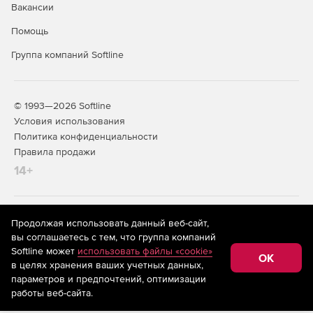
Вакансии
Помощь
Группа компаний Softline
© 1993—2026 Softline
Условия использования
Политика конфиденциальности
Правила продажи
14+
На информационном ресурсе store.softline.ru применяются
Продолжая использовать данный веб-сайт,
рекомендательные технологии
(информационные технологии
вы соглашаетесь с тем, что группа компаний
предоставления информации на основе сбора,
Softline может
использовать файлы «cookie»
систематизации и анализа сведений, относящихся к
OK
в целях хранения ваших учетных данных,
предпочтениям пользователей сети «Интернет»,
находящихся на территории Российской Федерации)
параметров и предпочтений, оптимизации
работы веб-сайта.