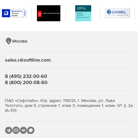
Ускорение разработки приложений при помощи
элементов управления ASP.NET AJAX, выстроенных
на фреймворке Infragistics Aikido, который предлагает
модульность, встроенные сценарии наследования,
поддержку AJAX, рендеринг Web 2.0 (CSS, HTML) и
многое другое.
Москва
Поддержка новейших платформ Windows.
sales.r@softline.com
Техническая поддержка пользователей в
круглосуточном режиме 5 дней в неделю – по
телефону, электронной почте или через чат. Доступ к
8 (495) 232-00-60
сообществу из более 950 000 разработчиков из
8 (800) 200-08-60
наиболее известных IT-компаний. Возможность
работать с примерами кода, просматривать
обучающие видео и документацию.
ПАО «Софтлайн». Юр. адрес: 119021, г. Москва, ул. Льва
Толстого, дом 5, строение 1, этаж 3, помещение 1, комн. № 2, 2а
(А-311)