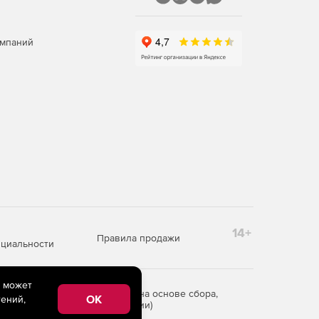
омпаний
14+
Правила продажи
циальности
e может
редоставления информации на основе сбора,
OK
ений,
рритории Российской Федерации)