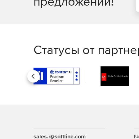
предложений!
Статусы от партн
Назад
sales.r@softline.com
Ка