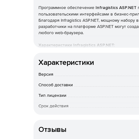
Программное обеспечение
Infragistics ASP.NET
п
пользовательскими интерфейсами в бизнес-прил
Благодаря Infragistics ASP.NET, мощному набор
разработчики на платформе ASP.NET могут соз
любого web-браузера.
Характеристики Infragistics ASP.NET:
Характеристики
Разработка мобильных и web-приложений с 
пользователи обычно ожидают найти только 
Версия
протестированы на совместимость с различн
iPhone. Поддерживаются сенсорные экраны, 
Способ доставки
взаимодействие с данными на мобильных уст
Тип лицензии
Быстрая и простая привязка данных к таблиц
Срок действия
графикам, диаграммам, календарям, меню, д
XPS, библиотекам Microsoft Excel и Microso
Тип организации
и многим другим элементам.
Отзывы
Использование высокопроизводительных элеме
при наличии больших объемов данных, котор