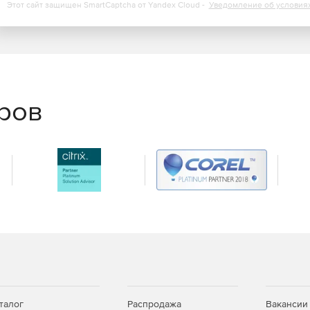
Этот сайт защищен SmartCaptcha от Yandex Cloud -
Уведомление об условия
еров
талог
Распродажа
Вакансии