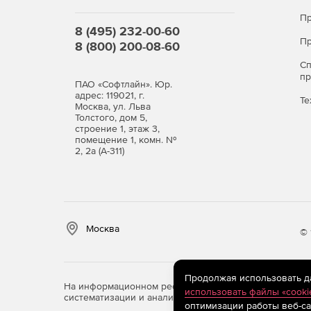
Пр
8 (495) 232-00-60
Пр
8 (800) 200-08-60
С
п
ПАО «Софтлайн». Юр.
адрес: 119021, г.
Те
Москва, ул. Льва
Толстого, дом 5,
строение 1, этаж 3,
помещение 1, комн. №
2, 2а (А-311)
Москва
© 
Продолжая использовать дан
На информационном ресурсе store.softline.ru примен
использовать файлы «cooki
систематизации и анализа сведений, относящихся к 
оптимизации работы веб-са