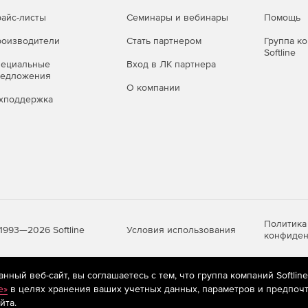
айс-листы
Семинары и вебинары
Помощь
оизводители
Стать партнером
Группа к
Softline
пециальные
Вход в ЛК партнера
редложения
О компании
хподдержка
Политика
Условия использования
1993—2026 Softline
конфиден
ный веб-сайт, вы соглашаетесь с тем, что группа компаний Softlin
яются
рекомендательные технологии
(информационные технологии п
e»
в целях хранения ваших учетных данных, параметров и предпочт
предпочтениям пользователей сети «Интернет», находящихся на те
йта.