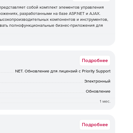
редставляет собой комплект элементов управления
ожениях, разработанными на базе ASP.NET и AJAX.
у высокопроизводительных компонентов и инструментов,
давать полнофункциональные бизнес-приложения для
Подробнее
универсальностью и производительностью, которые
в настольном ПО. Все компоненты ASP.NET
NET. Обновление для лицензий с Priority Support
ыми браузерами, включая обозреватели для iPad и
в том числе разнообразные жесты, что упрощает
Электронный
ройствах.
Обновление
ам, в том числе к иерархическим представлениям,
1 мес.
ревовидным структурам, инструментам экспорта PDG и
ft Word, HTML-редакторам WYSIWYG, видеоплеерам HTML5
Коммерческая организация
Подробнее
нтов управления Data Grid и Hierarchical Data Grid
ым требуется мощная и точная обработка.