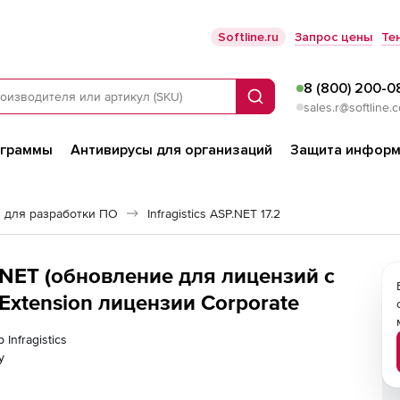
Softline.ru
Запрос цены
Те
8 (800) 200-0
Поиск
sales.r@softline.
ограммы
Антивирусы для организаций
Защита информ
 для разработки ПО
Infragistics ASP.NET 17.2
ASP.NET (обновление для лицензий с
 Extension лицензии Corporate
Infragistics
у