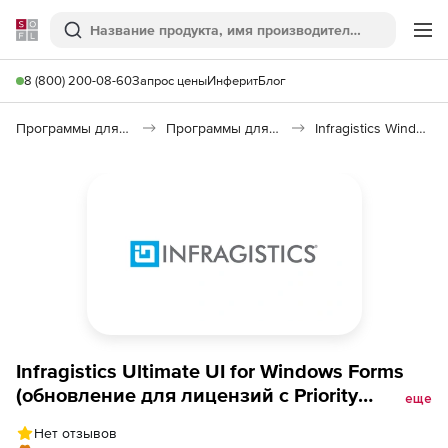
Softline
Поиск
Ме
8 (800) 200-08-60
Запрос цены
Инферит
Блог
Программы для программирования
Программы для разработки ПО
Infragistics Windows Forms 17.2
Infragistics Ultimate UI for Windows Forms
(обновление для лицензий с Priority
еще
Support), Обновление Corporate на 1 год
Нет отзывов