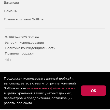
Вакансии
Помощь
Группа компаний Softline
© 1993—2026 Softline
Условия использования
Политика конфиденциальности
Правила продажи
14+
На информационном ресурсе store.softline.ru применяются
Продолжая использовать данный веб-сайт,
рекомендательные технологии
(информационные технологии
вы соглашаетесь с тем, что группа компаний
предоставления информации на основе сбора,
Softline может
использовать файлы «cookie»
систематизации и анализа сведений, относящихся к
OK
в целях хранения ваших учетных данных,
предпочтениям пользователей сети «Интернет»,
находящихся на территории Российской Федерации)
параметров и предпочтений, оптимизации
работы веб-сайта.