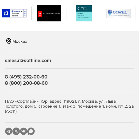
Поддержка новейших платформ Windows, включая
Visual Studio 2012, доступ к новому редактору
синтаксиса, который имитирует процессы написания и
изменения кода в Visual Studio.
Выбор из более 50 типов графиков, включая
Москва
линейные, столбчатые, пузырьковые и другие.
Многие из них являются незаменимыми для
представления аналитических данных в бизнесе.
sales.r@softline.com
Техническая поддержка пользователей в
круглосуточном режиме 5 дней в неделю – по
8 (495) 232-00-60
телефону, электронной почте или через чат. Доступ к
8 (800) 200-08-60
сообществу из более 950 000 разработчиков из
наиболее известных IT-компаний. Возможность
работать с примерами кода, просматривать
ПАО «Софтлайн». Юр. адрес: 119021, г. Москва, ул. Льва
обучающие видео и документацию.
Толстого, дом 5, строение 1, этаж 3, помещение 1, комн. № 2, 2а
(А-311)