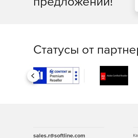
предложений!
Статусы от партн
Назад
sales.r@softline.com
Ка