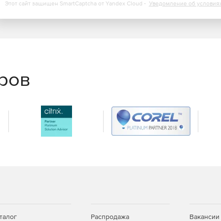
Этот сайт защищен SmartCaptcha от Yandex Cloud -
Уведомление об условия
еров
талог
Распродажа
Вакансии