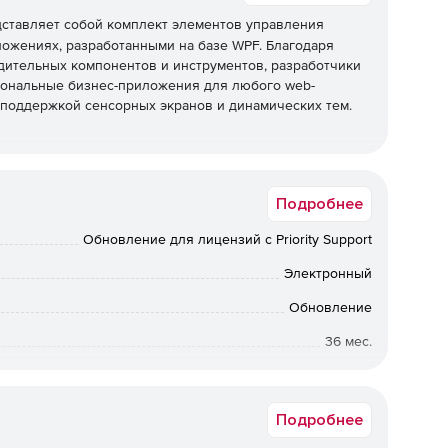
ставляет собой комплект элементов управления
ожениях, разработанными на базе WPF. Благодаря
одительных компонентов и инструментов, разработчики
иональные бизнес-приложения для любого web-
 поддержкой сенсорных экранов и динамических тем.
Подробнее
риложений WPF, интуитивно понятных и интерактивных
офессиональным темам и элементам управления с
Обновление для лицензий с Priority Support
Электронный
 линейные, столбчатые, пузырьковые и другие. Многие
вления аналитических данных в бизнесе.
Обновление
36 мес.
годаря инновационному фреймворку Motion Framework.
анными благодаря использованию достижений ведущих
а в электронном виде. Срок доставки: от 1 рабочего дня.
нных систем.
Подробнее
 секунды благодаря мощной виртуализации