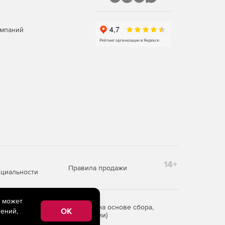
омпаний
14+
Правила продажи
циальности
e может
редоставления информации на основе сбора,
OK
ений,
рритории Российской Федерации)