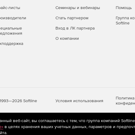
айс-листы
Семинары и вебинары
Помощь
оизводители
Стать партнером
Группа к
Softline
пециальные
Вход в ЛК партнера
редложения
О компании
хподдержка
Политика
Условия использования
1993—2026 Softline
конфиден
ный веб-сайт, вы соглашаетесь с тем, что группа компаний Softlin
яются
рекомендательные технологии
(информационные технологии п
e»
в целях хранения ваших учетных данных, параметров и предпочт
предпочтениям пользователей сети «Интернет», находящихся на те
йта.