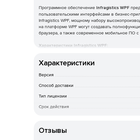
Программное обеспечение
Infragistics WPF
пред
пользовательскими интерфейсами в бизнес-прил
Infragistics WPF, мощному набору высокопроизв
на платформе WPF могут создавать полнофункц
браузера, а также современное мобильное ПО с
Характеристики Infragistics WPF:
Характеристики
Создание современных и привлекательных п
для конечных пользователей, благодаря пр
Версия
поддержкой сенсорного ввода и жестов.
Способ доставки
Выбор из более 50 типов графиков, включая
из них являются незаменимыми для предста
Тип лицензии
Срок действия
Анимация изменения данных во времени бла
Взаимодействие с геопространственными д
Особенности доставки
Поставк
разработчиков программных геоинформацио
Отзывы
Рендеринг миллионов точек данных за доли
пользовательского интерфейса и данных.