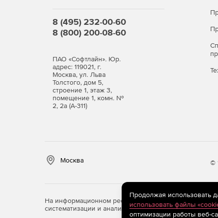
Пр
8 (495) 232-00-60
Пр
8 (800) 200-08-60
С
п
ПАО «Софтлайн». Юр.
адрес: 119021, г.
Те
Москва, ул. Льва
Толстого, дом 5,
строение 1, этаж 3,
помещение 1, комн. №
2, 2а (А-311)
Москва
© 
Продолжая использовать дан
На информационном ресурсе store.softline.ru примен
использовать файлы «cooki
систематизации и анализа сведений, относящихся к 
оптимизации работы веб-са