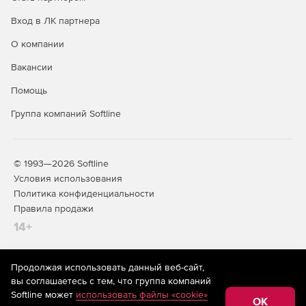
Вход в ЛК партнера
О компании
Вакансии
Помощь
Группа компаний Softline
© 1993—2026 Softline
Условия использования
Политика конфиденциальности
Правила продажи
14+
Продолжая использовать данный веб-сайт,
На информационном ресурсе store.softline.ru применяются
вы соглашаетесь с тем, что группа компаний
рекомендательные технологии
(информационные технологии
Softline может
использовать файлы «cookie»
предоставления информации на основе сбора,
OK