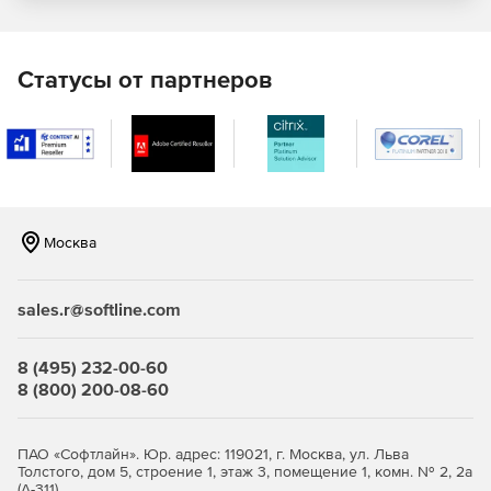
сводным), разнообразным видам диаграмм
(столбчатым, линейным, секторным и многим другим),
геопространственным картам и компонентам
анимации данных с течением времени.
Статусы от партнеров
Поддержка сенсорных экранов и наиболее
распространенных жестов, включая
панорамирование, масштабирование, пролистывание
и др. для взаимодействия с данными на ходу. Доступ к
около 20 элементам управления, оптимизированным
для сенсорных экранов и мобильных устройств,
Москва
включая смартфоны и планшеты Android, iOS и
Windows Phone.
sales.r@softline.com
Рендер только тех данных, которые видимы для
пользователя – это уменьшает нагрузку на системные
ресурсы на стороне клиента и ускоряет загрузку
8 (495) 232-00-60
данных в приложении. Доступ к компоненту
8 (800) 200-08-60
KnockoutJS для использования преимуществ шаблона
MVVM.
ПАО «Софтлайн». Юр. адрес: 119021, г. Москва, ул. Льва
Привязка приложений к разнообразным источникам
Толстого, дом 5, строение 1, этаж 3, помещение 1, комн. № 2, 2а
данных: oData, WCF, WebAPI (включен в Visual Studio
(А-311)