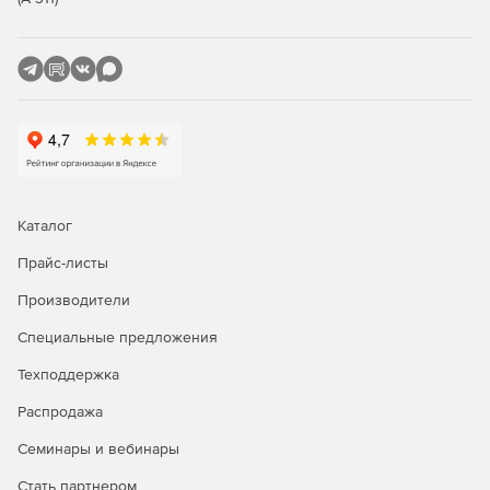
2012 и APS.NET MVC 4), RESTful Domain Data Sources,
JSON, XML (с пространствами имен и без них),
локальным массивам, статичным HTML-таблицам.
Техническая поддержка пользователей в
круглосуточном режиме 5 дней в неделю – по
телефону, электронной почте или через чат. Доступ к
сообществу из более 950 000 разработчиков из
наиболее известных IT-компаний. Возможность
работать с примерами кода, просматривать
Каталог
обучающие видео и документацию.
Прайс-листы
Производители
Специальные предложения
Техподдержка
Распродажа
Семинары и вебинары
Стать партнером