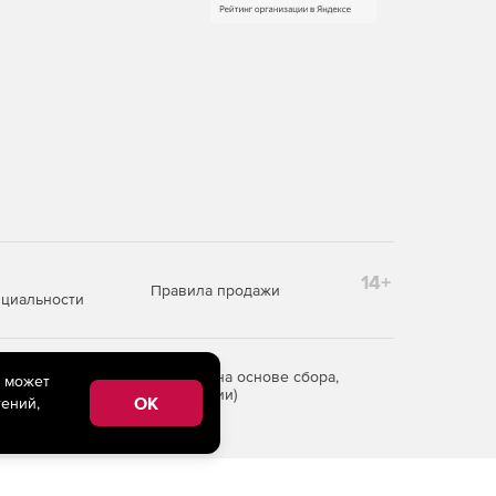
14+
Правила продажи
циальности
редоставления информации на основе сбора,
e может
рритории Российской Федерации)
OK
ений,