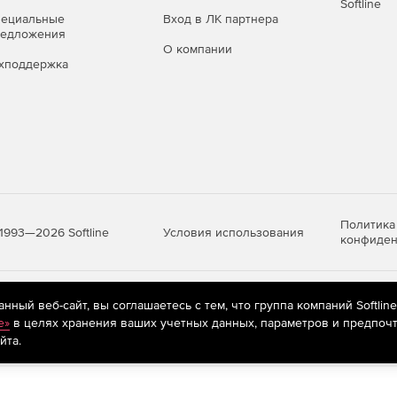
Softline
пециальные
Вход в ЛК партнера
редложения
О компании
хподдержка
Политика
Условия использования
1993—2026 Softline
конфиден
яются
рекомендательные технологии
(информационные технологии п
ный веб-сайт, вы соглашаетесь с тем, что группа компаний Softlin
предпочтениям пользователей сети «Интернет», находящихся на те
e»
в целях хранения ваших учетных данных, параметров и предпочт
йта.