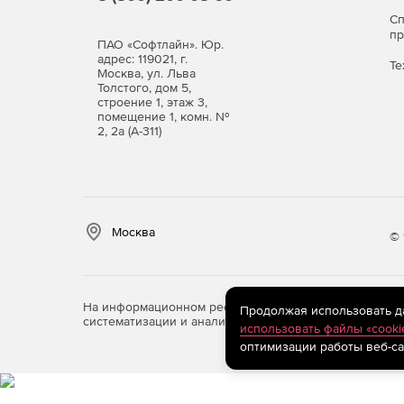
С
п
ПАО «Софтлайн». Юр.
адрес: 119021, г.
Те
Москва, ул. Льва
Толстого, дом 5,
строение 1, этаж 3,
помещение 1, комн. №
2, 2а (А-311)
Москва
© 
На информационном ресурсе store.softline.ru примен
Продолжая использовать дан
систематизации и анализа сведений, относящихся к 
использовать файлы «cooki
оптимизации работы веб-са