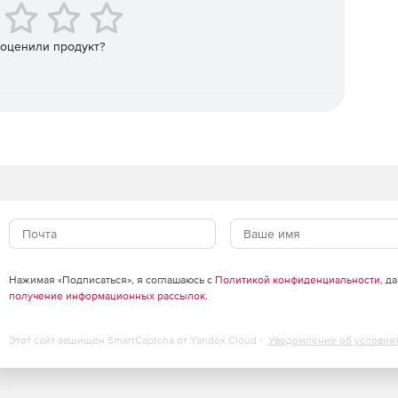
ть за меньшие деньги благодаря корпоративным
 оценили продукт?
латформе для присутствия бренда.
Нажимая «Подписаться», я соглашаюсь с
Политикой конфиденциальности
, д
получение информационных рассылок
.
Этот сайт защищен SmartCaptcha от Yandex Cloud -
Уведомление об условия