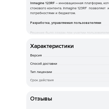
Inmagine 123RF
– инновационная платформа, кот
стокового контента. Inmagine 123RF позволяет 
потребностями и бюджетом.
Разработка, управляемая пользователями
Решение было создан при участии пользователе
Контроль
Характеристики
Пользователь определяет лица, группы и тех, кт
Версия
Специальные функции
Способ доставки
Тип лицензии
Можно разблокировать дополнительные секретн
Срок действия
Оптимизация рабочего процесса проекта
Тип организации
Можно делиться контентом, лайками и идеями ср
Отзывы
Специальные корпоративные тарифы