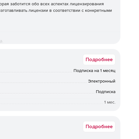
орая заботится обо всех аспектах лицензирования
изготавливать лицензии в соответствии с конкретными
й.
Подробнее
о может скачивать лицензии.
Подписка на 1 месяц
Электронный
Подписка
ые функции у менеджеров по работе с клиентами.
1 мес.
Коммерческая
азу со всеми.
Подробнее