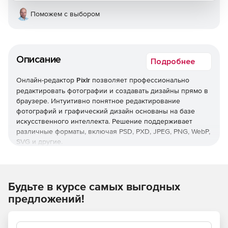
Поможем с выбором
Описание
Подробнее
Онлайн-редактор
Pixlr
позволяет профессионально
редактировать фотографии и создавать дизайны прямо в
браузере. Интуитивно понятное редактирование
фотографий и графический дизайн основаны на базе
искусственного интеллекта. Решение поддерживает
различные форматы, включая PSD, PXD, JPEG, PNG, WebP,
SVG и другие.
Шаблоны
Решение использует новейшие шаблоны социальных
Будьте в курсе самых выгодных
сетей, чтобы создавать потрясающие эскизы YouTube,
предложений!
истории в Instagram*, сообщения в Facebook* и многое
другое. Шаблоны позволяют проектировать резюме,
брошюры, визитной карточки, информационного