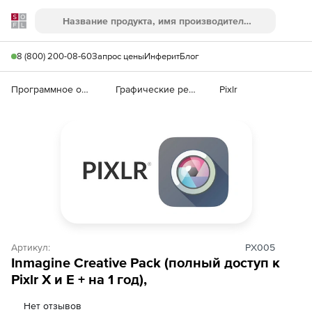
Softline
Поиск
Ме
8 (800) 200-08-60
Запрос цены
Инферит
Блог
Программное обеспечение для графики и дизайна
Графические редакторы
Pixlr
Артикул:
PX005
Inmagine Creative Pack (полный доступ к
Pixlr X и E + на 1 год),
Нет отзывов