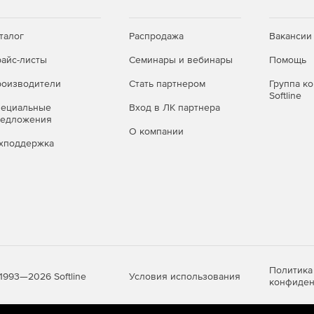
талог
Распродажа
Вакансии
айс-листы
Семинары и вебинары
Помощь
оизводители
Стать партнером
Группа к
Softline
пециальные
Вход в ЛК партнера
редложения
О компании
хподдержка
Политика
Условия использования
1993—2026 Softline
конфиден