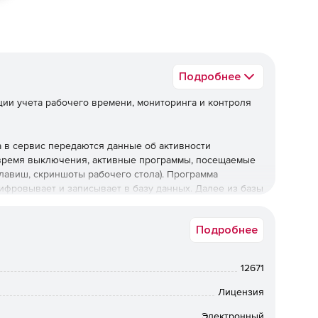
Подробнее
ции учета рабочего времени, мониторинга и контроля
 в сервис передаются данные об активности
 время выключения, активные программы, посещаемые
лавиш, скриншоты рабочего стола). Программа
фровывает и записывает в базу данных. Далее из базы
 в веб интерфейс.
Подробнее
12671
Лицензия
Электронный