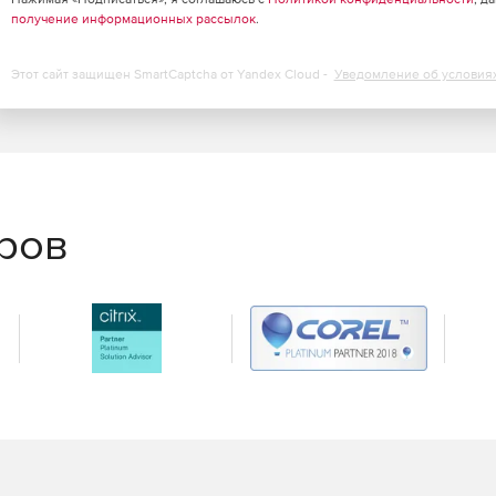
получение информационных рассылок
.
йс программы
Этот сайт защищен SmartCaptcha от Yandex Cloud -
Уведомление об условия
 2016, 2019
еров