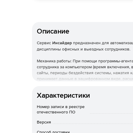
Описание
Сервис
Инсайдер
предназначен для автоматиза
дисциплины офисных и выездных сотрудников.
Механика работы: При помощи программы-агента
сотрудника за компьютером (время включения,
сайты, периоды бездействия системы, нажатия к
принимает данные в зашифрованном виде, расши
данных формируются отчеты, которые выводятся
Характеристики
Функциональные возможности
Номер записи в реестре
Скриншоты экранов
отечественного ПО
Контроль программ и сайтов
Версия
Способ доставки