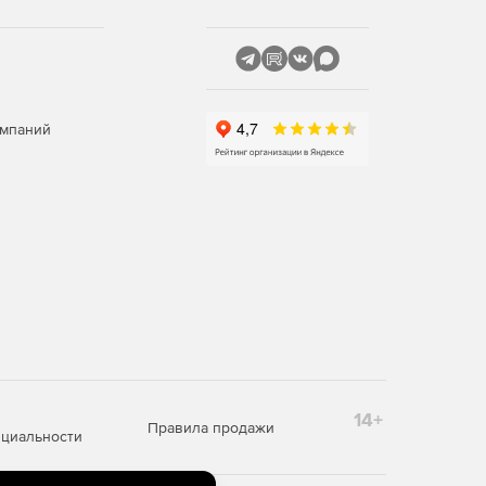
омпаний
14+
Правила продажи
циальности