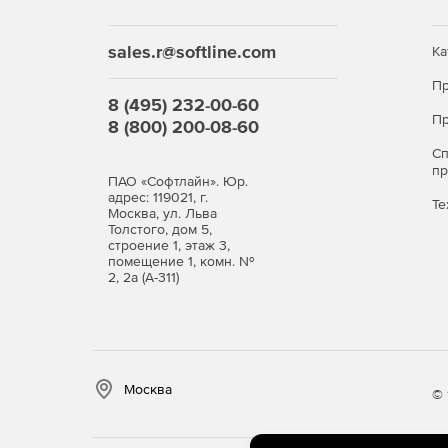
sales.r@softline.com
Ка
Пр
8 (495) 232-00-60
Пр
8 (800) 200-08-60
С
п
ПАО «Софтлайн». Юр.
адрес: 119021, г.
Те
Москва, ул. Льва
Толстого, дом 5,
строение 1, этаж 3,
помещение 1, комн. №
2, 2а (А-311)
Москва
© 