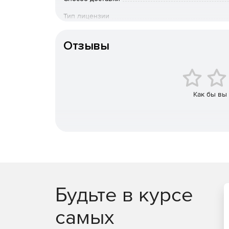
Возможность дополнительного объема, +100 
Тип лицензии
Базовые функции: Индивидуальные настройки
Срок действия
инцидентов с описанием нарушений, табель у
Отзывы
Отчеты: отчет по продуктивности сотрудник
рабочего времени.
Мониторинг мобильных устройств.
Как бы вы
Скриншот.
Настройка доступа.
Функциональные возможности
Скриншоты экранов
Будьте в курсе
Контроль программ и сайтов
самых
Анализ продуктивности работы команды.