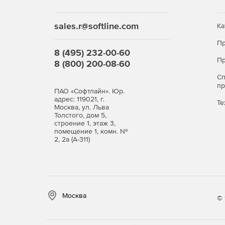
Установка по локальной сети через интерфе
sales.r@softline.com
Ка
Установка с помощью групповых политик.
Пр
8 (495) 232-00-60
Поддерживаемые операционные системы:
Пр
8 (800) 200-08-60
Windows 7, 8, 8.1, 10 или Windows Server 2012,
С
п
ПАО «Софтлайн». Юр.
Ubuntu/Xubuntu/Lubuntu 16.04, 18.04, 20.04
адрес: 119021, г.
Те
Москва, ул. Льва
Толстого, дом 5,
Astra Linux
строение 1, этаж 3,
помещение 1, комн. №
2, 2а (А-311)
РЕД ОС
Android версии 7.0 и выше.
Москва
© 