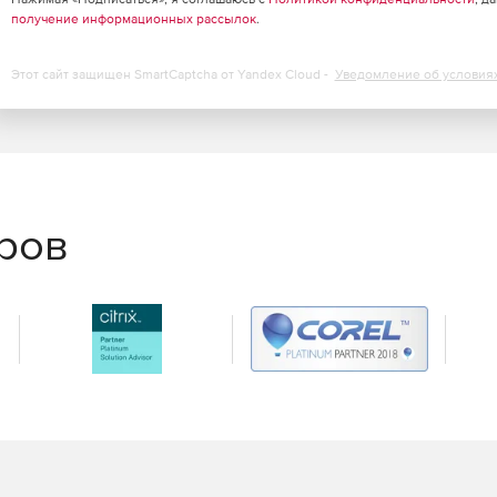
получение информационных рассылок
.
ходы, запрещенные сайты и приложения, бездействие на
Этот сайт защищен SmartCaptcha от Yandex Cloud -
Уведомление об условия
еров
ние на корпоративном смартфоне.
ком режиме
ом режиме