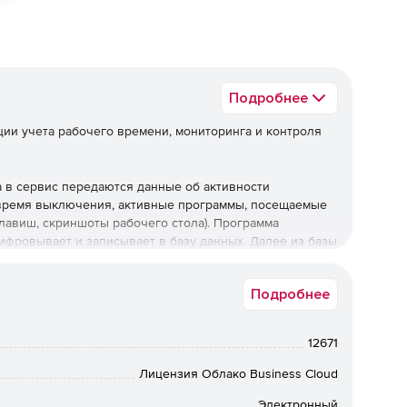
Подробнее
ции учета рабочего времени, мониторинга и контроля
 в сервис передаются данные об активности
 время выключения, активные программы, посещаемые
лавиш, скриншоты рабочего стола). Программа
фровывает и записывает в базу данных. Далее из базы
 в веб интерфейс.
Подробнее
.
12671
Лицензия Облако Business Cloud
Электронный