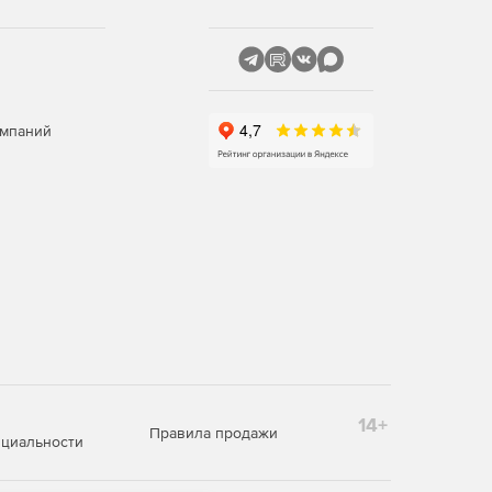
омпаний
14+
Правила продажи
циальности