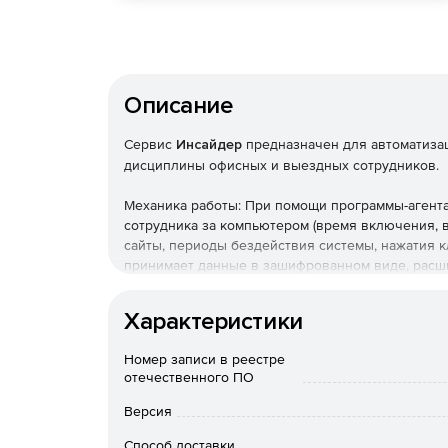
Описание
Сервис
Инсайдер
предназначен для автоматиза
дисциплины офисных и выездных сотрудников.
Механика работы: При помощи программы-агента
сотрудника за компьютером (время включения,
сайты, периоды бездействия системы, нажатия к
принимает данные в зашифрованном виде, расши
данных формируются отчеты, которые выводятся
Характеристики
Business Cloud
Номер записи в реестре
Количество пользователей (агенты) – до 300
отечественного ПО
Объем данных – 300 Гб.
Версия
Способ доставки