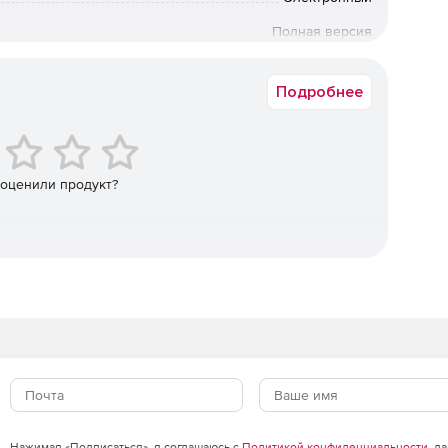
Гб.
Полная версия
 учета сотрудников, отчет по инцидентам, создание
12 мес.
чета, создание структуры компании.
Подробнее
ов, использованию программ и сайтов, инцидентам,
 оценили продукт?
Нажимая «Подписаться», я соглашаюсь с
Политикой конфиденциальности
, д