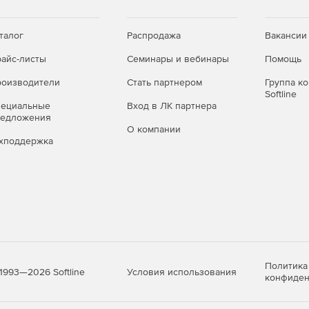
йс программы
талог
Распродажа
Вакансии
айс-листы
Семинары и вебинары
Помощь
оизводители
Стать партнером
Группа к
Softline
 2016, 2019
пециальные
Вход в ЛК партнера
редложения
О компании
хподдержка
Политика
Условия использования
1993—2026 Softline
конфиден