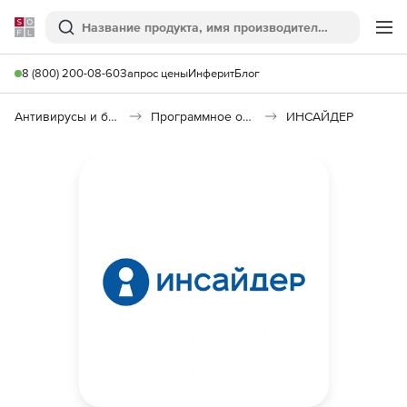
Softline
Поиск
Ме
8 (800) 200-08-60
Запрос цены
Инферит
Блог
Антивирусы и безопасность
Программное обеспечение для контроля персонала
ИНСАЙДЕР