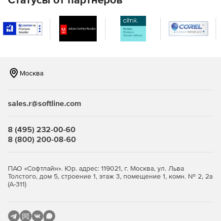
Отслеживание передвижения через приложение на
корпоративном смартфоне.
Способы установки клиентской части:
Локальная установка в многопользовательском
Москва
режиме
Локальная установка в однопользовательском
sales.r@softline.com
режиме
Установка по локальной сети через интерфейс
8 (495) 232-00-60
программы
8 (800) 200-08-60
Установка с помощью групповых политик.
ПАО «Софтлайн». Юр. адрес: 119021, г. Москва, ул. Льва
Поддерживаемые операционные системы:
Толстого, дом 5, строение 1, этаж 3, помещение 1, комн. № 2, 2а
(А-311)
Windows 7, 8, 8.1, 10 или Windows Server 2012, 2016,
2019