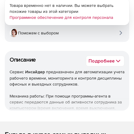
Товара временно нет в наличии. Вы можете выбрать
похожие товары из этой категории
Программное обеспечение для контроля персонала
Поможем с выбором
Описание
Подробнее
Сервис
Инсайдер
предназначен для автоматизации учета
рабочего времени, мониторинга и контроля дисциплины
офисных и выездных сотрудников.
Механика работы: При помощи программы-агента в
сервис передаются данные об активности сотрудника за
компьютером (время включения, время выключения,
активные программы, посещаемые сайты, периоды
бездействия системы, нажатия клавиш, скриншоты
рабочего стола). Программа принимает данные в
зашифрованном виде, расшифровывает и записывает в