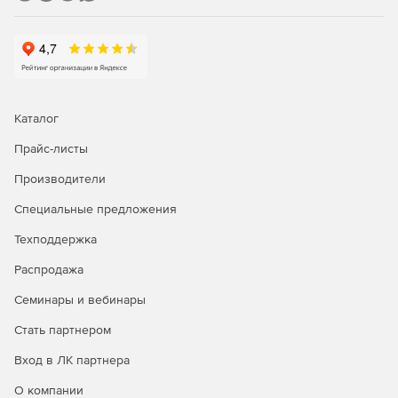
Ubuntu/Xubuntu/Lubuntu 16.04, 18.04, 20.04
Astra Linux
РЕД ОС
Android версии 7.0 и выше.
Каталог
Прайс-листы
Производители
Специальные предложения
Техподдержка
Распродажа
Семинары и вебинары
Стать партнером
Вход в ЛК партнера
О компании