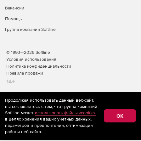
Вакансии
Помощь
Группа компаний Softline
© 1993—2026 Softline
Условия использования
Политика конфиденциальности
Правила продажи
14+
Продолжая использовать данный веб-сайт,
На информационном ресурсе store.softline.ru применяются
вы соглашаетесь с тем, что группа компаний
рекомендательные технологии
(информационные технологии
Softline может
использовать файлы «cookie»
предоставления информации на основе сбора,
OK
в целях хранения ваших учетных данных,
систематизации и анализа сведений, относящихся к
предпочтениям пользователей сети «Интернет»,
параметров и предпочтений, оптимизации
находящихся на территории Российской Федерации)
работы веб-сайта.