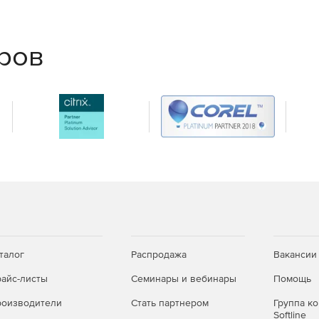
йс программы
еров
 2016, 2019
талог
Распродажа
Вакансии
айс-листы
Семинары и вебинары
Помощь
оизводители
Стать партнером
Группа к
Softline