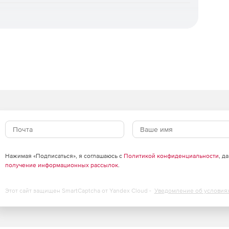
ходы, запрещенные сайты и приложения, бездействие на
Нажимая «Подписаться», я соглашаюсь с
Политикой конфиденциальности
, д
ние на корпоративном смартфоне.
получение информационных рассылок
.
Этот сайт защищен SmartCaptcha от Yandex Cloud -
Уведомление об условия
ком режиме
ом режиме