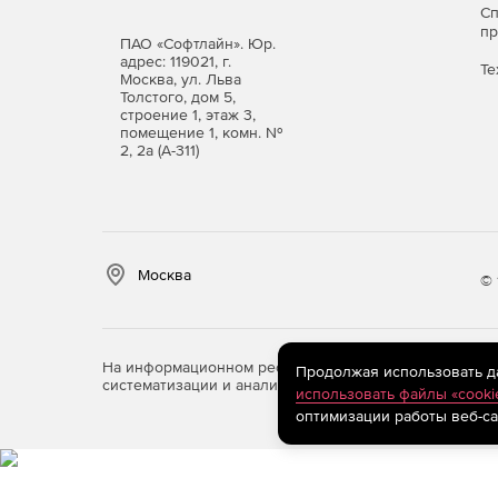
С
п
ПАО «Софтлайн». Юр.
адрес: 119021, г.
Те
Москва, ул. Льва
Толстого, дом 5,
строение 1, этаж 3,
помещение 1, комн. №
2, 2а (А-311)
Москва
© 
На информационном ресурсе store.softline.ru примен
Продолжая использовать дан
систематизации и анализа сведений, относящихся к 
использовать файлы «cooki
оптимизации работы веб-са