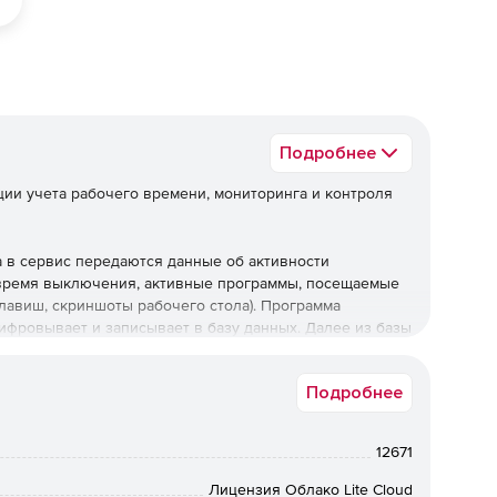
Подробнее
ции учета рабочего времени, мониторинга и контроля
 в сервис передаются данные об активности
 время выключения, активные программы, посещаемые
лавиш, скриншоты рабочего стола). Программа
фровывает и записывает в базу данных. Далее из базы
 в веб интерфейс.
Подробнее
12671
Лицензия Облако Lite Cloud