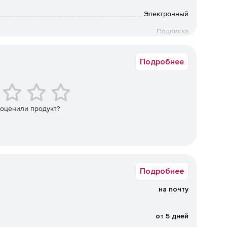
Электронный
Гб.
Подписка
 учета сотрудников, отчет по инцидентам, создание
12 мес.
чета, создание структуры компании.
Подробнее
ов, использованию программ и сайтов, инцидентам,
 оценили продукт?
Подробнее
на почту
от 5 дней