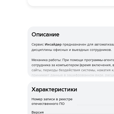
Описание
Сервис
Инсайдер
предназначен для автоматиза
дисциплины офисных и выездных сотрудников.
Механика работы: При помощи программы-агента
сотрудника за компьютером (время включения,
сайты, периоды бездействия системы, нажатия к
принимает данные в зашифрованном виде, расши
данных формируются отчеты, которые выводятся
Характеристики
Lite Cloud
Номер записи в реестре
Количество пользователей (агенты) – до 20.
отечественного ПО
Объем данных – 10 Гб.
Версия