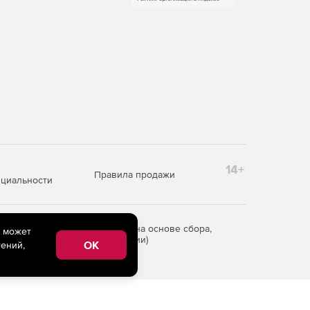
14+
Правила продажи
циальности
редоставления информации на основе сбора,
e может
рритории Российской Федерации)
OK
ений,