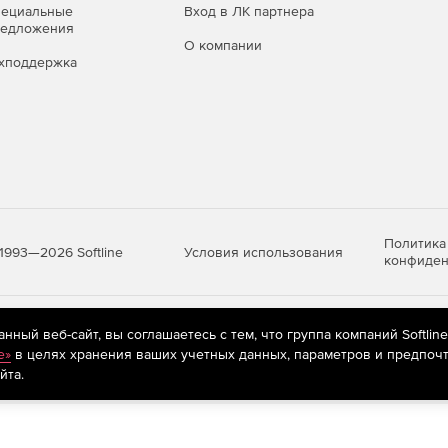
пециальные
Вход в ЛК партнера
редложения
О компании
хподдержка
Политика
Условия использования
1993—2026 Softline
конфиден
яются
рекомендательные технологии
(информационные технологии п
ный веб-сайт, вы соглашаетесь с тем, что группа компаний Softlin
предпочтениям пользователей сети «Интернет», находящихся на те
e»
в целях хранения ваших учетных данных, параметров и предпочт
йта.