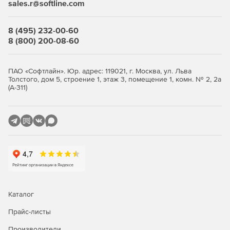
sales.r@softline.com
Установка по локальной сети через интерфейс
программы
8 (495) 232-00-60
Установка с помощью групповых политик.
8 (800) 200-08-60
Поддерживаемые операционные системы:
ПАО «Софтлайн». Юр. адрес: 119021, г. Москва, ул. Льва
Толстого, дом 5, строение 1, этаж 3, помещение 1, комн. № 2, 2а
Windows 7, 8, 8.1, 10 или Windows Server 2012, 2016,
(А-311)
2019
Ubuntu/Xubuntu/Lubuntu 16.04, 18.04, 20.04
Astra Linux
РЕД ОС
Android версии 7.0 и выше.
Каталог
Прайс-листы
Производители