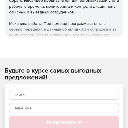
Сервис
Инсайдер
предназначен для автоматизации учета
рабочего времени, мониторинга и контроля дисциплины
офисных и выездных сотрудников.
Механика работы: При помощи программы-агента в
сервис передаются данные об активности сотрудника за
компьютером (время включения, время выключения,
активные программы, посещаемые сайты, периоды
бездействия системы, нажатия клавиш, скриншоты
рабочего стола). Программа принимает данные в
зашифрованном виде, расшифровывает и записывает в
базу данных. Далее из базы данных формируются отчеты,
Будьте в курсе самых выгодных
которые выводятся в веб интерфейс.
предложений!
Функциональные возможности
Скриншоты экранов
Контроль программ и сайтов
Анализ продуктивности работы команды.
ПОДПИСАТЬСЯ
Статистика нарушений: опоздания, ранние уходы,