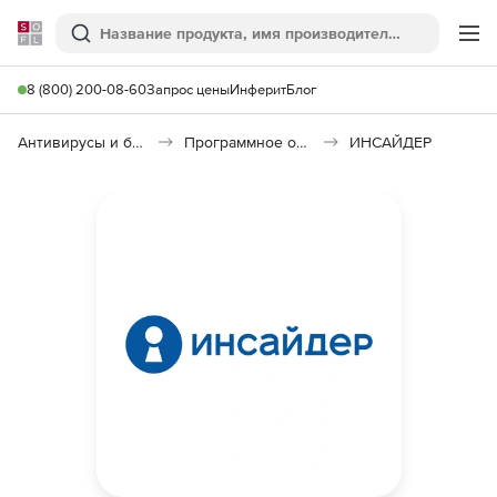
Softline
Поиск
Ме
8 (800) 200-08-60
Запрос цены
Инферит
Блог
Антивирусы и безопасность
Программное обеспечение для контроля персонала
ИНСАЙДЕР