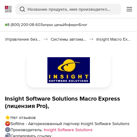
Softline
Поиск
Ме
8 (800) 200-08-60
Запрос цены
Инферит
Блог
Управление бизнесом, CRM/ERP
Системы автоматизации
Insight Macro Express
Insight Software Solutions Macro Express
(лицензия Pro),
Нет отзывов
Softline - Авторизованный партнер Insight Software Solutions
Производитель:
Insight Software Solutions
Скопировать ссылку