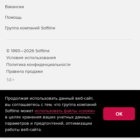
Вакансии
Помощь
Группа компаний Softline
© 1993—2026 Softline
Условия использования
Политика конфиденциальности
Правила продажи
14+
Продолжая использовать данный веб-сайт,
На информационном ресурсе store.softline.ru применяются
вы соглашаетесь с тем, что группа компаний
рекомендательные технологии
(информационные технологии
Softline может
использовать файлы «cookie»
предоставления информации на основе сбора,
OK
в целях хранения ваших учетных данных,
систематизации и анализа сведений, относящихся к
предпочтениям пользователей сети «Интернет»,
параметров и предпочтений, оптимизации
находящихся на территории Российской Федерации)
работы веб-сайта.