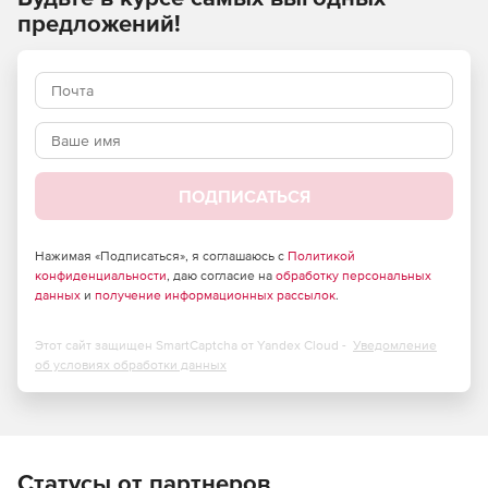
символов, что способствует быстрому заполнению базы
предложений!
данных информацией. Инструмент предполагает
управление текстовыми строками, web-страницами и
файлами. Продукт Macro Express включает сотни команд
для автоматизации всех действий, включая загрузку
программ, отправление электронных писем,
использование меню, преобразование файлов, сетевые
соединения и т. д.
ПОДПИСАТЬСЯ
Нажимая «Подписаться», я соглашаюсь с
Политикой
конфиденциальности
, даю согласие на
обработку персональных
данных
и
получение информационных рассылок
.
Этот сайт защищен SmartCaptcha от Yandex Cloud -
Уведомление
об условиях обработки данных
Статусы от партнеров