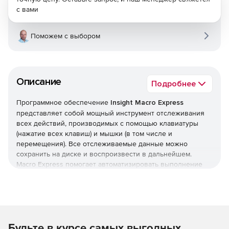
с вами
Поможем с выбором
Описание
Подробнее
Программное обеспечение
Insight Macro Express
представляет собой мощный инструмент отслеживания
всех действий, производимых с помощью клавиатуры
(нажатие всех клавиш) и мышки (в том числе и
перемещения). Все отслеживаемые данные можно
сохранить на диске и воспроизвести в дальнейшем.
Macro Express помогает автоматизировать выполнение
стандартных операций благодаря хранению записей о
произведенных действиях. Для создания новых
макросов можно использовать Scripting Editor. Для
создания макросов не требуется знание программного
языка и определенных навыков. Можно использовать
Будьте в курсе самых выгодных
Macro Express для добавления стандартного текста и