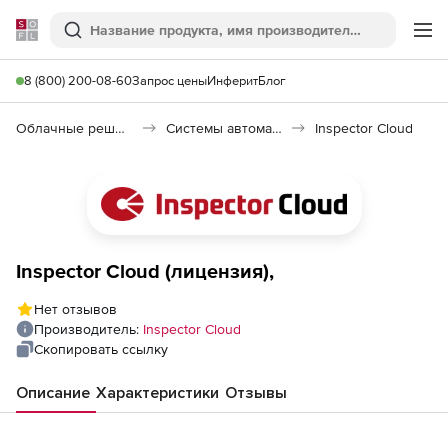
Softline
Поиск
Ме
8 (800) 200-08-60
Запрос цены
Инферит
Блог
Облачные решения (SaaS)
Системы автоматизации (SaaS)
Inspector Cloud
Inspector Cloud (лицензия),
Нет отзывов
Производитель:
Inspector Cloud
Скопировать ссылку
Описание
Характеристики
Отзывы