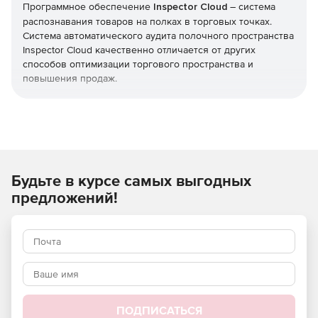
Программное обеспечение
Inspector Cloud
– система
распознавания товаров на полках в торговых точках.
Система автоматического аудита полочного пространства
Inspector Cloud качественно отличается от других
способов оптимизации торгового пространства и
повышения продаж.
Преимущества Saas для ритейл-аудитов:
Экономия времени сотрудников и торговых
представителей.
Будьте в курсе самых выгодных
Сокращение штата и расходов на его содержание.
предложений!
Оперативное реагирование на ситуацию внутри
розничной точки.
Эффективное использование рекламных материалов.
Своевременная корректировка выкладки товара в
магазине.
ПОДПИСАТЬСЯ