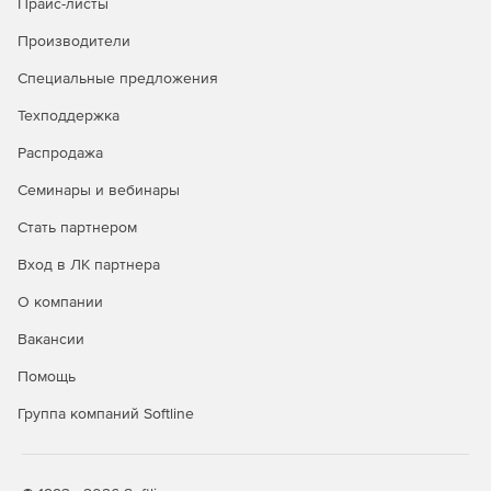
Прайс-листы
Поддержка установки с повышенными привилегиями.
Производители
Поддержка Windows Driver Install Framework.
Специальные предложения
Автоматизация обновлений программ через
Интернет.
Техподдержка
Распродажа
Установка основных компонентов без выхода в
Интернет, доступ в сеть только при необходимости.
Семинары и вебинары
Поддержка всех платформ Windows.
Стать партнером
Вход в ЛК партнера
Поддержка создания IIS- и Java-приложений.
О компании
Поддержка баз данных.
Вакансии
Автоматическое удаление предыдущих версий
Помощь
инсталляторов.
Группа компаний Softline
Поддержка Active Directory и функции корпоративного
развертывания.
Настройка прав доступа.