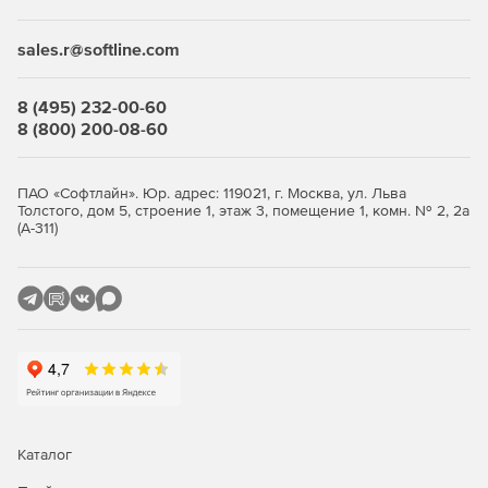
Сценарии для многократного использования.
sales.r@softline.com
Автоматизированная трансляция пользовательского
интерфейса и сценария MSIcode.
8 (495) 232-00-60
Автоматический импорт и конвертирование
8 (800) 200-08-60
проектных файлов.
Импорт .REG-файлов.
ПАО «Софтлайн». Юр. адрес: 119021, г. Москва, ул. Льва
Толстого, дом 5, строение 1, этаж 3, помещение 1, комн. № 2, 2а
Поля автоматической коррекции для избегания
(А-311)
ошибок.
Поддержка стандартов установки:
Полная поддержка MSI.
Создание приложений с механизмом «самолечения».
Активация инсталляции по запросу.
Каталог