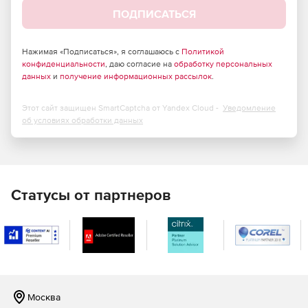
ПОДПИСАТЬСЯ
Автоматическая сертификация на совместимость с
Windows 7.
Нажимая «Подписаться», я соглашаюсь с
Политикой
конфиденциальности
Установка программ на 32- и 64-битные системы с
, даю согласие на
обработку персональных
данных
и
получение информационных рассылок
.
помощью одного инсталлятора.
Обнаружение и менеджмент инсталляторов на
Этот сайт защищен SmartCaptcha от Yandex Cloud -
Уведомление
виртуальных машинах.
об условиях обработки данных
Выбор дизайна интерфейса инсталлятора.
Отражение кода и визуальная разработка – в
инструменты включены мастера, шаблоны, функции
Статусы от партнеров
редактирования методом перетаскивания,
мгновенная генерация MSIcode.
Объединение старых и новых установок в один файл.
Расширение инсталляторов с помощью DLL и
пользовательских программных модулей.
Москва