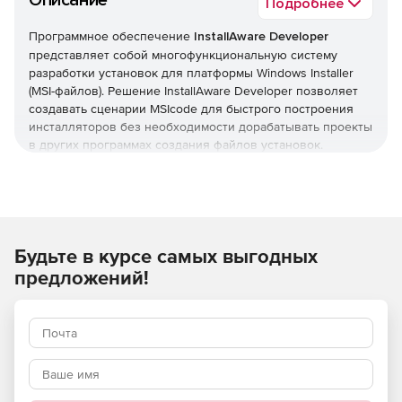
Описание
Подробнее
Программное обеспечение
InstallAware Developer
представляет собой многофункциональную систему
разработки установок для платформы Windows Installer
(MSI-файлов). Решение InstallAware Developer позволяет
создавать сценарии MSIcode для быстрого построения
инсталляторов без необходимости дорабатывать проекты
в других программах создания файлов установок.
Продукт InstallAware Developer содержит все функции
редакции InstallAware Express плюс ряд дополнительных
возможностей.
Характеристики InstallAware Developer:
Технология гибридной инсталляции, позволяющая
Будьте в курсе самых выгодных
переключаться между механизмами установки
родного кода и Windows Installer.
предложений!
Прозрачность управления всеми режимами,
последствиями и параметрами установки Windows
Installer.
Поддержка Windows 7, отображение прогресса
установки на панели задач Windows 7.