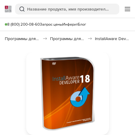
Softline
Поиск
Ме
8 (800) 200-08-60
Запрос цены
Инферит
Блог
Программы для программирования
Программы для разработки ПО
InstallAware Developer