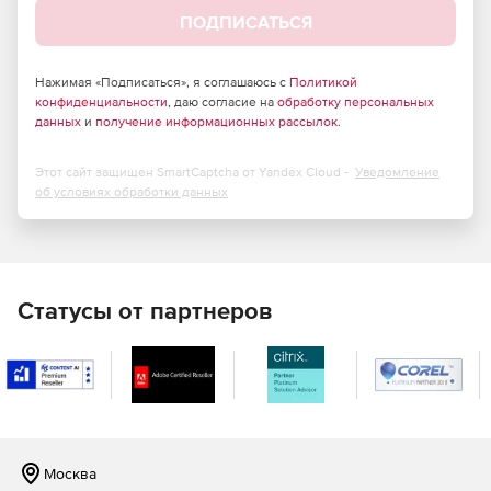
ПОДПИСАТЬСЯ
Прозрачность управления всеми режимами,
последствиями и параметрами установки Windows
Installer.
Нажимая «Подписаться», я соглашаюсь с
Политикой
конфиденциальности
, даю согласие на
обработку персональных
данных
и
получение информационных рассылок
.
Поддержка Windows 7, отображение прогресса
установки на панели задач Windows 7.
Этот сайт защищен SmartCaptcha от Yandex Cloud -
Уведомление
Установка программ на 32- и 64-битные системы с
об условиях обработки данных
помощью одного инсталлятора.
Обнаружение и менеджмент инсталляторов на
виртуальных машинах.
Статусы от партнеров
Отражение кода и визуальная разработка – в
инструменты включены мастера, шаблоны, функции
редактирования методом перетаскивания,
мгновенная генерация MSIcode.
Импорт файлов .MSM и .MSI.
Москва
Выбор дизайна интерфейса инсталлятора.