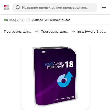
Softline
Поиск
Ме
8 (800) 200-08-60
Запрос цены
Инферит
Блог
Программы для программирования
Программы для разработки ПО
InstallAware Studio Admin