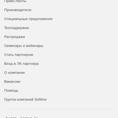
Прайс-листы
Производители
Автоматический импорт и конвертирование
проектных файлов.
Специальные предложения
Импорт .REG-файлов.
Техподдержка
Поля автоматической коррекции для избегания
Распродажа
ошибок.
Семинары и вебинары
Стать партнером
Вход в ЛК партнера
О компании
Вакансии
Помощь
Группа компаний Softline