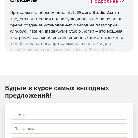
Описание
Подробнее
Программное обеспечение
InstallAware Studio Admin
представляет собой полнофункциональное решение в
сфере создания установочных файлов на платформе
Windows Installer. InstallAware Studio Admin – это мощная
программа создания инсталляционных пакетов, как для
целей стандартного программирования, так и для
разработки web-программ. InstallAware Studio Admin
значительно упрощает процесс построения
инсталляционных программ для Windows, обладает
простой и понятной навигацией, что позволяет
эффективно использовать возможности приложения и
начинающими пользователям. Отличительной чертой
Будьте в курсе самых выгодных
InstallAware Studio Admin является полная совместимость
с Windows Vista и создание сертифицированных
предложений!
инсталляторов для данной системы. При этом продукт
совместим и с другими системами семейства
Windows.
Характеристики InstallAware Studio Admin:
Технология гибридной инсталляции, позволяющая
переключаться между механизмами установки
родного кода и Windows Installer.