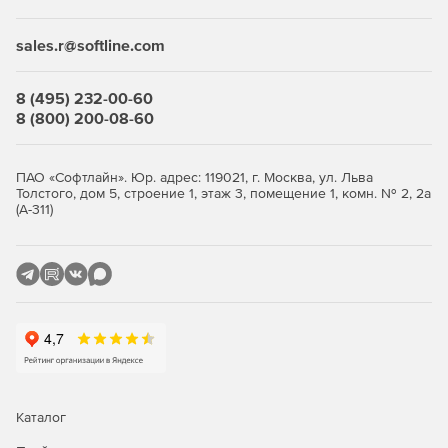
Дизайн диалогов, позволяющий выбирать и
sales.r@softline.com
настраивать любую из 15 тем оформления или
создавать собственную.
8 (495) 232-00-60
Объединение старых и новых установок в один файл.
8 (800) 200-08-60
Расширение инсталляторов с помощью DLL и
пользовательских программных модулей.
ПАО «Софтлайн». Юр. адрес: 119021, г. Москва, ул. Льва
Толстого, дом 5, строение 1, этаж 3, помещение 1, комн. № 2, 2а
Интегрированный менеджмент конфигурацией
(А-311)
продукта.
Сценарии для многократного использования.
Интегрированное удаление багов.
Работа с базами данных прямо из установщика.
Инструмент динамического сканирования.
Каталог
Автоматизированная трансляция пользовательского
интерфейса и сценария NSIcode.