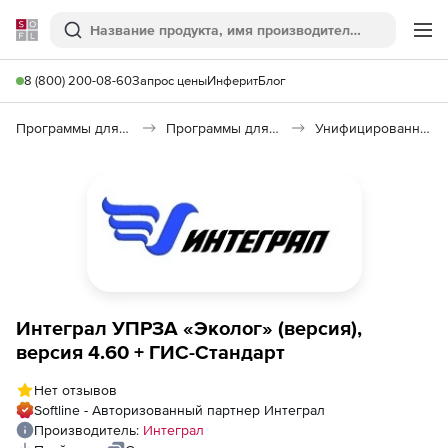
Softline
Поиск
Ме
8 (800) 200-08-60
Запрос цены
Инферит
Блог
Программы для образования и науки
Программы для научных расчетов
Унифицированная программа расчета загрязнений атмосферы УПРЗА «Эколог»
Интеграл УПРЗА «Эколог» (версия),
версия 4.60 + ГИС-Стандарт
Нет отзывов
Softline - Авторизованный партнер Интеграл
Производитель:
Интеграл