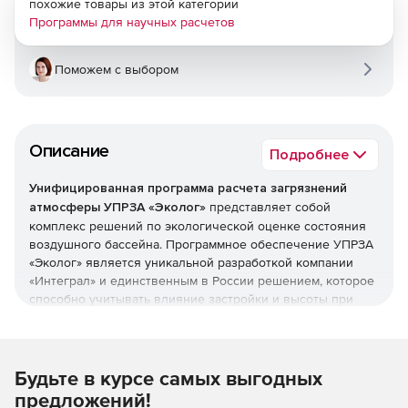
похожие товары из этой категории
Программы для научных расчетов
Поможем с выбором
Описание
Подробнее
Унифицированная программа расчета загрязнений
атмосферы УПРЗА «Эколог»
представляет собой
комплекс решений по экологической оценке состояния
воздушного бассейна. Программное обеспечение УПРЗА
«Эколог» является уникальной разработкой компании
«Интеграл» и единственным в России решением, которое
способно учитывать влияние застройки и высоты при
расчетах уровней загрязнения воздуха.
Комплекс УПРЗА «Эколог» включает блоки:
УПРЗА «Эколог» вариант «Базовый»
определяет
Будьте в курсе самых выгодных
приземные концентрации загрязняющих веществ в
предложений!