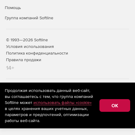
Помощь
Группа компаний Softline
© 1993—2026 Softline
Условия использования
Политика конфиденциальности
Правила продажи
14+
На информационном ресурсе store.softline.ru применяются
Продолжая использовать данный веб-сайт,
рекомендательные технологии
(информационные технологии
вы соглашаетесь с тем, что группа компаний
предоставления информации на основе сбора,
Softline может
использовать файлы «cookie»
систематизации и анализа сведений, относящихся к
OK
в целях хранения ваших учетных данных,
предпочтениям пользователей сети «Интернет»,
находящихся на территории Российской Федерации)
параметров и предпочтений, оптимизации
работы веб-сайта.