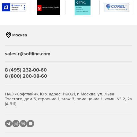
величины осредненных за длительный период
концентраций загрязняющих веществ в атмосферном
воздухе.
Расчетный блок «Риски»
оценивает вероятность
Москва
возникновения неблагоприятных для здоровья
населения условий в результате реального или
потенциального загрязнения окружающей среды.
sales.r@softline.com
«ПДВ-ЭКОЛОГ»
дает возможность разрабатывать и
формировать в виде таблиц проект нормативов
8 (495) 232-00-60
предельно-допустимых выбросов предприятия. При
8 (800) 200-08-60
совместном применении с УПРЗА «Эколог» позволяет
производить расчет величин приземных
концентраций загрязняющих веществ,
ПАО «Софтлайн». Юр. адрес: 119021, г. Москва, ул. Льва
выбрасываемых предприятием.
Толстого, дом 5, строение 1, этаж 3, помещение 1, комн. № 2, 2а
(А-311)
«Инвентаризация»
предназначена для проведения
инвентаризации выбросов загрязняющих веществ в
атмосферу.
Справочник веществ 4.20
содержит исчерпывающую