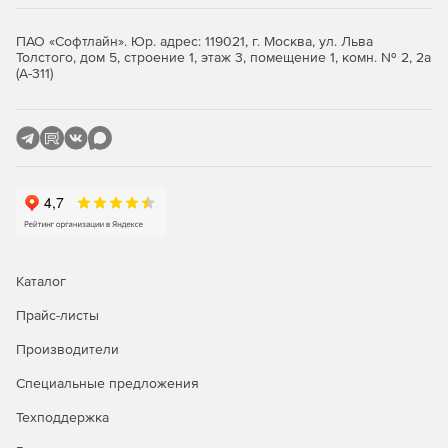
«АТП-Отходы 1.2»
служит для расчета отходов
автотранспортных предприятий. Предусмотрена
ПАО «Софтлайн». Юр. адрес: 119021, г. Москва, ул. Льва
Толстого, дом 5, строение 1, этаж 3, помещение 1, комн. № 2, 2а
работа только в автономном режиме.
(А-311)
«Отходы абразивных изделий 1.0»
рассчитывает
объем образования отходов при работе заточных и
точильно-шлифовальных станков.
«Отходы котельных 1.0»
предназначено для
определения отходов ТЭС, ТЭЦ, промышленных и
отопительных котельных.
«Отходы деревообработки 1.0»
оценивает объемы
Каталог
древесных отходов. Работает только в автономном
режиме.
Прайс-листы
Производители
Специальные предложения
Техподдержка