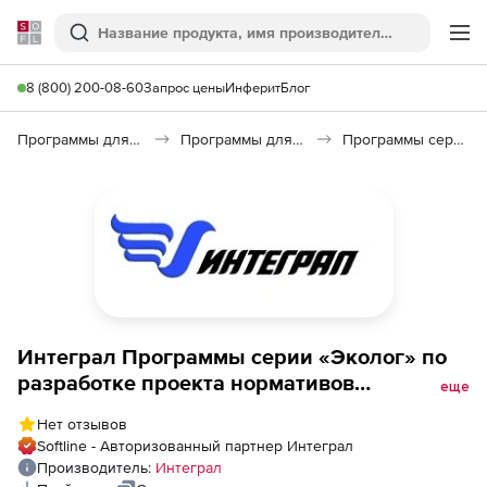
Softline
Поиск
Ме
8 (800) 200-08-60
Запрос цены
Инферит
Блог
Программы для образования и науки
Программы для научных расчетов
Программы серии «Эколог» по разработке проекта нормативов образования отходов и лимита на их размещение
Интеграл Программы серии «Эколог» по
разработке проекта нормативов
еще
образования отходов и лимита на их
Нет отзывов
размещение, КОТЕЛЬНЫЕ-БЕЛАРУСЬ 1.1
Softline - Авторизованный партнер Интеграл
Производитель:
Интеграл