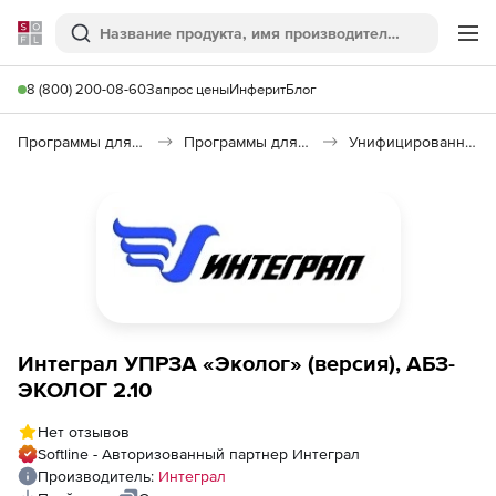
Softline
Поиск
Ме
8 (800) 200-08-60
Запрос цены
Инферит
Блог
Программы для образования и науки
Программы для научных расчетов
Унифицированная программа расчета загрязнений атмосферы УПРЗА «Эколог»
Интеграл УПРЗА «Эколог» (версия), АБЗ-
ЭКОЛОГ 2.10
Нет отзывов
Softline - Авторизованный партнер Интеграл
Производитель:
Интеграл