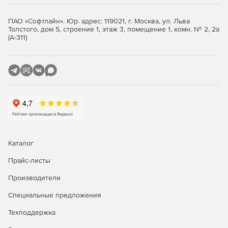
выбрасываемых предприятием.
ПАО «Софтлайн». Юр. адрес: 119021, г. Москва, ул. Льва
Толстого, дом 5, строение 1, этаж 3, помещение 1, комн. № 2, 2а
«Инвентаризация»
предназначена для проведения
(А-311)
инвентаризации выбросов загрязняющих веществ в
атмосферу.
Справочник веществ 4.20
содержит исчерпывающую
достоверную информацию о загрязняющих
воздушный бассейн веществах.
ППА 2.02
позволяет осуществлять быстрый
заблаговременный прогноз последствий выбросов
сильнодействующих ядовитых веществ в атмосферу в
Каталог
результате аварий.
Прайс-листы
Производители
Специальные предложения
Техподдержка