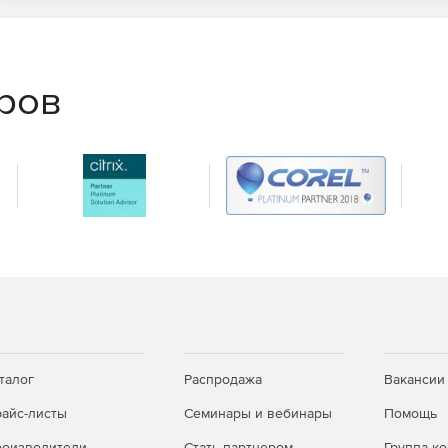
еров
талог
Распродажа
Вакансии
айс-листы
Семинары и вебинары
Помощь
оизводители
Стать партнером
Группа к