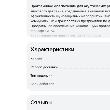
Программное обеспечение для акустических р
звукового давления, создаваемые внешними ист
эффективность шумозащитных мероприятий, вып
коммунальных и транспортных предприятий по 
Программное обеспечение «Эколог-Шум» проте
стандартом РФ.
Характеристики программы «Эколог-Шум»:
Наличие специальной карты для нанесения н
Характеристики
Возможность задавать название, высоты, мо
Версия
Способ доставки
Выбор точечного, линейного или объемного 
Тип лицензии
Установка шумящих сторон при выборе объе
пользователь корректирует самостоятельно.
Срок действия
Доступ к заполненному справочнику шумовых
Тип организации
редактировать и дополнять, к справочнику м
Отзывы
коэффициент поглощения шума, к справочни