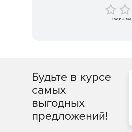
Функция проведения расчетов по точкам, по
зон, которые можно наносить на карту с по
Как бы вы
Возможность подключения дополнительных 
вентиляции» и «Расчет шума от магистралей
шумовым характеристикам соответствующих 
Будьте в курсе
самых
выгодных
предложений!