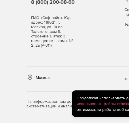
8 (800) 200-08-60
С
п
ПАО «Софтлайн». Юр.
адрес: 119021, г.
Те
Москва, ул. Льва
Толстого, дом 5,
строение 1, этаж 3,
помещение 1, комн. №
2, 2а (А-311)
Москва
© 
Продолжая использовать дан
На информационном ресурсе store.softline.ru примен
использовать файлы «cooki
систематизации и анализа сведений, относящихся к 
оптимизации работы веб-са