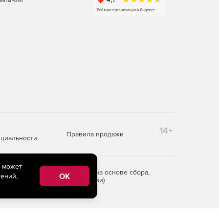
14+
Правила продажи
циальности
e может
редоставления информации на основе сбора,
OK
ений,
рритории Российской Федерации)