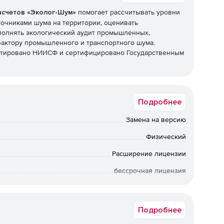
асчетов «Эколог-Шум»
помогает рассчитывать уровни
очниками шума на территории, оценивать
олнять экологический аудит промышленных,
фактору промышленного и транспортного шума.
стировано НИИСФ и сертифицировано Государственным
а нее шумовых источников и препятствий для шума.
Подробнее
щность звукового давления источников.
Замена на версию
Физический
типа источников шума.
Расширение лицензии
много типа источника. Координаты источников
бессрочная лицензия
 характеристик, который пользователь может
Коммерческая
атериалов препятствий, от которых зависит
ку формирования входных данных для расчета.
Подробнее