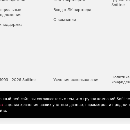
Softline
пециальные
Вход в ЛК партнера
редложения
О компании
хподдержка
Политика
Условия использования
1993—2026 Softline
конфиден
ный веб-сайт, вы соглашаетесь с тем, что группа компаний Softlin
яются
рекомендательные технологии
(информационные технологии п
e»
в целях хранения ваших учетных данных, параметров и предпочт
предпочтениям пользователей сети «Интернет», находящихся на те
йта.