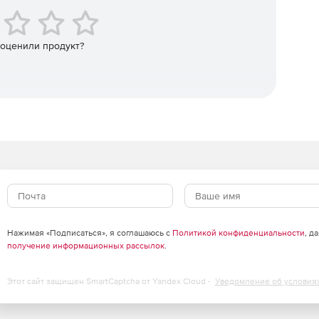
 полю с заданным шагом, по точкам на границе особых
следующими уточнениями координат.
 оценили продукт?
модулей «Расчет уровня внешнего шума систем
», которые позволяют формировать исходные данные по
источников шума.
Нажимая «Подписаться», я соглашаюсь с
Политикой конфиденциальности
, д
получение информационных рассылок
.
Этот сайт защищен SmartCaptcha от Yandex Cloud -
Уведомление об условия