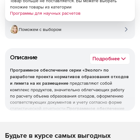
Товар больше не поставляется. Вы можете выбрать
похожие товары из категории
Программы для научных расчетов
Поможем с выбором
Описание
Подробнее
Программное обеспечение серии «Эколог» по
разработке проекта нормативов образования отходов
и лимита на их размещение
представляют собой
комплекс продуктов, значительно облегчающих работу
по расчету объема образования отходов, оформлению
соответствующих документов и учету согласно форме
статистической отчетности.
Программное обеспечение
включает решения:
«Отходы 3.2»
позволяет определять объем
Будьте в курсе самых выгодных
образующихся отходов по материально-сырьевому