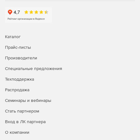
точильно-шлифовальных станков.
«Отходы котельных 1.0»
предназначено для
определения отходов ТЭС, ТЭЦ, промышленных и
отопительных котельных.
Каталог
«Отходы деревообработки 1.0»
оценивает объемы
Прайс-листы
древесных отходов. Работает только в автономном
режиме.
Производители
Специальные предложения
Техподдержка
Распродажа
Семинары и вебинары
Стать партнером
Вход в ЛК партнера
О компании