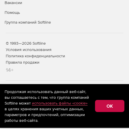
Вакансии
Помощь
Группа компаний Softline
© 1993—2026 Softline
Условия использования
Политика конфиденциальности
Правила продажи
14+
На информационном ресурсе store.softline.ru применяются
Продолжая использовать данный веб-сайт,
рекомендательные технологии
(информационные технологии
вы соглашаетесь с тем, что группа компаний
предоставления информации на основе сбора,
Softline может
использовать файлы «cookie»
систематизации и анализа сведений, относящихся к
OK
в целях хранения ваших учетных данных,
предпочтениям пользователей сети «Интернет»,
находящихся на территории Российской Федерации)
параметров и предпочтений, оптимизации
работы веб-сайта.