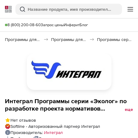
Softline
Поиск
Ме
8 (800) 200-08-60
Запрос цены
Инферит
Блог
Программы для образования и науки
Программы для научных расчетов
Программы серии «Эколог» по разработке проекта нормативов образования отходов и лимита на их размещение
Интеграл Программы серии «Эколог» по
разработке проекта нормативов
еще
образования отходов и лимита на их
Нет отзывов
размещение, Аккумуляторные работы 1.10
Softline - Авторизованный партнер Интеграл
Производитель:
Интеграл