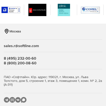
наименований отходов. Отчет системы «Отходы
строительства» содержит сведения об объеме
веществ, расчетные формулы и коэффициенты и
может быть экспортирован в Microsoft Word.
«Отходы железнодорожного транспорта 1.0»
Москва
позволяет быстро рассчитывать отходы на
предприятиях железнодорожного транспорта. В
результате работы программы формируется отчет в
sales.r@softline.com
формате Microsoft Word с указаниями формул и
нормативов образования.
8 (495) 232-00-60
«Отходы автотранспорта 2.0»
определяет
8 (800) 200-08-60
количество отходов производства и потребления
автотранспортных предприятий.
ПАО «Софтлайн». Юр. адрес: 119021, г. Москва, ул. Льва
«АТП-Отходы 1.2»
служит для расчета отходов
Толстого, дом 5, строение 1, этаж 3, помещение 1, комн. № 2, 2а
(А-311)
автотранспортных предприятий. Предусмотрена
работа только в автономном режиме.
«Отходы абразивных изделий 1.0»
рассчитывает
объем образования отходов при работе заточных и