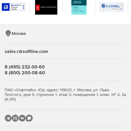
величины осредненных за длительный период
концентраций загрязняющих веществ в атмосферном
воздухе.
Расчетный блок «Риски»
оценивает вероятность
Москва
возникновения неблагоприятных для здоровья
населения условий в результате реального или
потенциального загрязнения окружающей среды.
sales.r@softline.com
«ПДВ-ЭКОЛОГ»
дает возможность разрабатывать и
формировать в виде таблиц проект нормативов
8 (495) 232-00-60
предельно-допустимых выбросов предприятия. При
8 (800) 200-08-60
совместном применении с УПРЗА «Эколог» позволяет
производить расчет величин приземных
концентраций загрязняющих веществ,
ПАО «Софтлайн». Юр. адрес: 119021, г. Москва, ул. Льва
выбрасываемых предприятием.
Толстого, дом 5, строение 1, этаж 3, помещение 1, комн. № 2, 2а
(А-311)
«Инвентаризация»
предназначена для проведения
инвентаризации выбросов загрязняющих веществ в
атмосферу.
Справочник веществ 4.20
содержит исчерпывающую