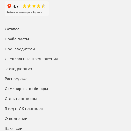
достоверную информацию о загрязняющих
воздушный бассейн веществах.
ППА 2.02
позволяет осуществлять быстрый
заблаговременный прогноз последствий выбросов
Каталог
сильнодействующих ядовитых веществ в атмосферу в
Прайс-листы
результате аварий.
Производители
Специальные предложения
Техподдержка
Распродажа
Семинары и вебинары
Стать партнером
Вход в ЛК партнера
О компании
Вакансии