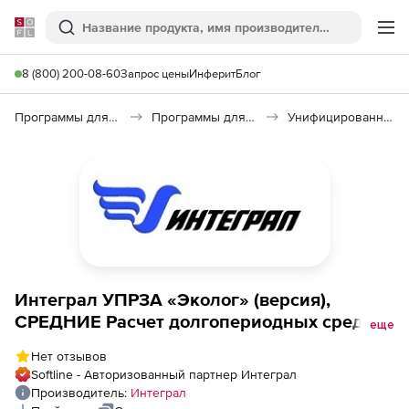
Softline
Поиск
Ме
8 (800) 200-08-60
Запрос цены
Инферит
Блог
Программы для образования и науки
Программы для научных расчетов
Унифицированная программа расчета загрязнений атмосферы УПРЗА «Эколог»
Интеграл УПРЗА «Эколог» (версия),
СРЕДНИЕ Расчет долгопериодных средних
еще
концентраций в соответствии с пп. 10.1-10.5
Нет отзывов
(кроме 10.5.5) МРР-2017
Softline - Авторизованный партнер Интеграл
Производитель:
Интеграл