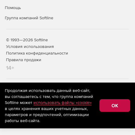
Помощь
Группа компаний Softline
© 1993—2026 Softline
Условия использования
Политика конфиденциальности
Правила продажи
14+
На информационном ресурсе store.softline.ru применяются
Продолжая использовать данный веб-сайт,
рекомендательные технологии
(информационные технологии
вы соглашаетесь с тем, что группа компаний
предоставления информации на основе сбора,
Softline может
использовать файлы «cookie»
систематизации и анализа сведений, относящихся к
OK
в целях хранения ваших учетных данных,
предпочтениям пользователей сети «Интернет»,
находящихся на территории Российской Федерации)
параметров и предпочтений, оптимизации
работы веб-сайта.