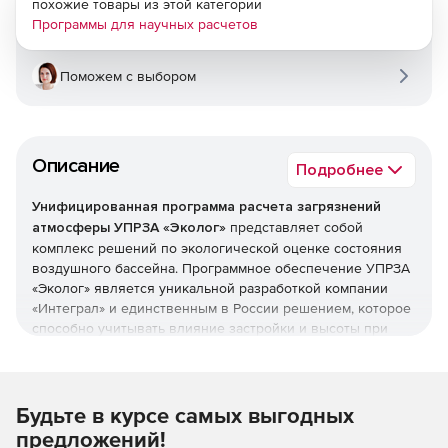
похожие товары из этой категории
Программы для научных расчетов
Поможем с выбором
Описание
Подробнее
Унифицированная программа расчета загрязнений
атмосферы УПРЗА «Эколог»
представляет собой
комплекс решений по экологической оценке состояния
воздушного бассейна. Программное обеспечение УПРЗА
«Эколог» является уникальной разработкой компании
«Интеграл» и единственным в России решением, которое
способно учитывать влияние застройки и высоты при
расчетах уровней загрязнения воздуха.
Комплекс УПРЗА «Эколог» включает блоки:
УПРЗА «Эколог» вариант «Базовый»
определяет
Будьте в курсе самых выгодных
приземные концентрации загрязняющих веществ в
предложений!