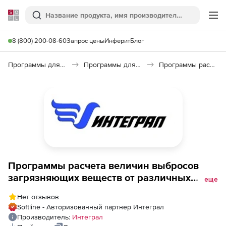
Softline
Поиск
Ме
8 (800) 200-08-60
Запрос цены
Инферит
Блог
Программы для образования и науки
Программы для научных расчетов
Программы расчета величин выбросов загрязняющих веществ от различных производств от компании «Интеграл»
Программы расчета величин выбросов
загрязняющих веществ от различных
еще
производств от компании «Интеграл»,
Нет отзывов
Результаты инструментального
Softline - Авторизованный партнер Интеграл
определения выбросов 2.0
Производитель:
Интеграл