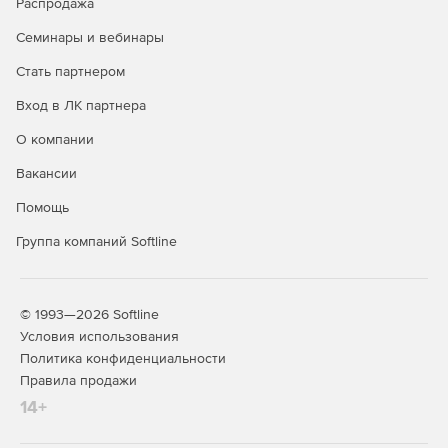
Распродажа
«Сварка 2.1»
служит для расчета выбросов вредных
Семинары и вебинары
веществ при сварочных работах.
Стать партнером
«АБЗ-Эколог 1.1»
устанавливает величины выбросов
загрязняющих веществ асфальтобетонными
Вход в ЛК партнера
заводами.
О компании
«Гальваника 1.0»
позволяет рассчитать выбросы
Вакансии
вредных веществ в атмосферу при производстве
металлопокрытий в различных отраслях
Помощь
промышленности и в сельском хозяйстве.
Группа компаний Softline
«Магистраль-город 2.1»
оценивает величины
выбросов загрязняющих веществ в атмосферу
автотранспортными потоками на городских
© 1993—2026 Softline
магистралях.
Условия использования
Политика конфиденциальности
«Деревообработка 1.0»
выполняет расчет выбросов
Правила продажи
загрязняющих веществ в атмосферу
14+
деревообрабатывающими предприятиями.
«Горные работы 1.0»
рассчитывает выбросы при