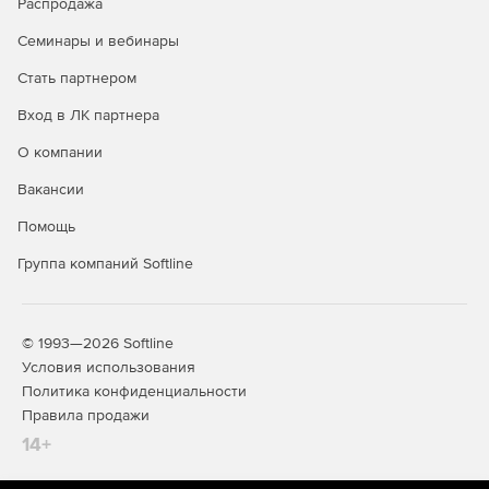
Распродажа
«Сварка 2.1»
служит для расчета выбросов вредных
Семинары и вебинары
веществ при сварочных работах.
Стать партнером
«АБЗ-Эколог 1.1»
устанавливает величины выбросов
загрязняющих веществ асфальтобетонными
Вход в ЛК партнера
заводами.
О компании
«Гальваника 1.0»
позволяет рассчитать выбросы
Вакансии
вредных веществ в атмосферу при производстве
металлопокрытий в различных отраслях
Помощь
промышленности и в сельском хозяйстве.
Группа компаний Softline
«Магистраль-город 2.1»
оценивает величины
выбросов загрязняющих веществ в атмосферу
автотранспортными потоками на городских
© 1993—2026 Softline
магистралях.
Условия использования
Политика конфиденциальности
«Деревообработка 1.0»
выполняет расчет выбросов
Правила продажи
загрязняющих веществ в атмосферу
14+
деревообрабатывающими предприятиями.
«Горные работы 1.0»
рассчитывает выбросы при