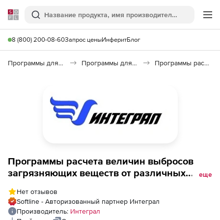
Softline
Поиск
Ме
8 (800) 200-08-60
Запрос цены
Инферит
Блог
Программы для образования и науки
Программы для научных расчетов
Программы расчета величин выбросов загрязняющих веществ от различных производств от компании «Интеграл»
Программы расчета величин выбросов
загрязняющих веществ от различных
еще
производств от компании «Интеграл»,
Нет отзывов
Добыча угля 1.10
Softline - Авторизованный партнер Интеграл
Производитель:
Интеграл