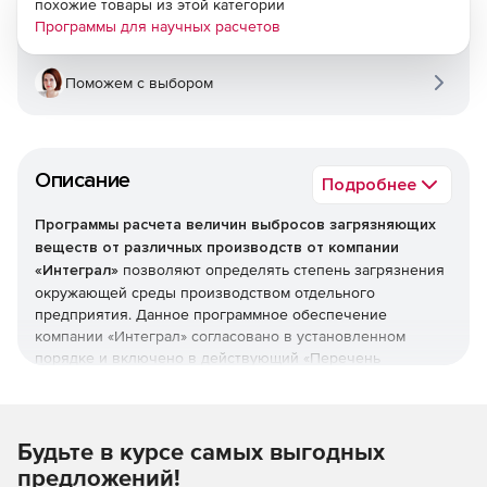
похожие товары из этой категории
Программы для научных расчетов
Поможем с выбором
Описание
Подробнее
Программы расчета величин выбросов загрязняющих
веществ от различных производств от компании
«Интеграл»
позволяют определять степень загрязнения
окружающей среды производством отдельного
предприятия. Данное программное обеспечение
компании «Интеграл» согласовано в установленном
порядке и включено в действующий «Перечень
документов по расчету выделений (выбросов)
загрязняющих веществ в атмосферный воздух».
Программный комплекс включает решения:
Будьте в курсе самых выгодных
«АЗС-Эколог 2.0»
предназначено для оценки
предложений!