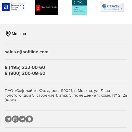
выбросы при кузнечных работах.
«Аккумуляторные работы 1.0»
позволяет
рассчитывать выбросы при аккумуляторных работах.
«Резинотехнические работы 1.0»
позволяет
Москва
рассчитать выбросы при резинотехнических работах.
«Медницкие работы 1.0»
позволяет рассчитывать
sales.r@softline.com
выбросы при медницких работах.
«Полимерные материалы 1.0»
позволяет
8 (495) 232-00-60
рассчитывать выбросы при работах с полимерными
8 (800) 200-08-60
материалами.
«Дизель 2.0»
оценивает величины выбросов
ПАО «Софтлайн». Юр. адрес: 119021, г. Москва, ул. Льва
Толстого, дом 5, строение 1, этаж 3, помещение 1, комн. № 2, 2а
загрязняющих веществ стационарными дизельными
(А-311)
установками.
«Котельные 3.4»
определяет выбросы в
атмосферный воздух загрязняющих веществ
котлоагрегатами и водогрейными котлами.