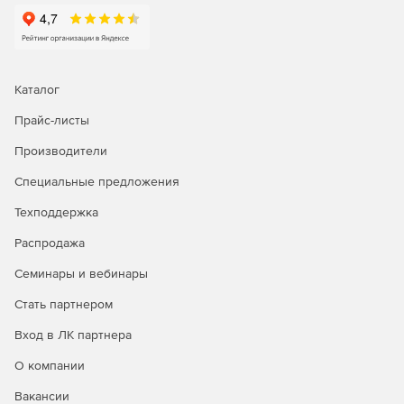
«РНВ-Эколог 4.0»
предназначено для расчетов
выбросов неорганизованными источниками.
«Сыпучие материалы 1.0»
анализирует величины
Каталог
выбросов загрязняющих веществ при перегрузке и
хранении.
Прайс-листы
«Металлообработка 2.1»
рассчитывает выбросы
Производители
вредных веществ при механической обработке
Специальные предложения
металлов.
Техподдержка
«Лакокраска 2.0»
необходимо для определения
выбросов вредных веществ при нанесении
Распродажа
лакокрасочных материалов.
Семинары и вебинары
«Сварка 2.1»
служит для расчета выбросов вредных
Стать партнером
веществ при сварочных работах.
Вход в ЛК партнера
«АБЗ-Эколог 1.1»
устанавливает величины выбросов
загрязняющих веществ асфальтобетонными
О компании
заводами.
Вакансии