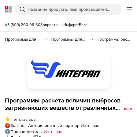
Softline
Поиск
Ме
8 (800) 200-08-60
Запрос цены
Инферит
Блог
Программы для образования и науки
Программы для научных расчетов
Программы расчета величин выбросов загрязняющих веществ от различных производств от компании «Интеграл»
Программы расчета величин выбросов
загрязняющих веществ от различных
еще
производств от компании «Интеграл»,
Нет отзывов
Малой мощности 1.0
Softline - Авторизованный партнер Интеграл
Производитель:
Интеграл