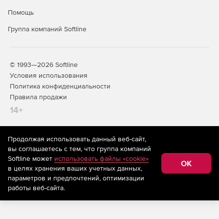
Помощь
Группа компаний Softline
© 1993—2026 Softline
Условия использования
Политика конфиденциальности
Правила продажи
14+
Продолжая использовать данный веб-сайт,
На информационном ресурсе store.softline.ru применяются
вы соглашаетесь с тем, что группа компаний
рекомендательные технологии
(информационные технологии
Softline может
использовать файлы «cookie»
предоставления информации на основе сбора,
OK
в целях хранения ваших учетных данных,
систематизации и анализа сведений, относящихся к
предпочтениям пользователей сети «Интернет»,
параметров и предпочтений, оптимизации
находящихся на территории Российской Федерации)
работы веб-сайта.