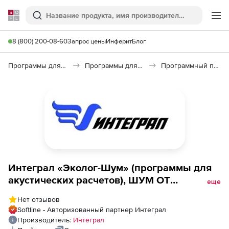
Softline
Поиск
Ме
8 (800) 200-08-60
Запрос цены
Инферит
Блог
Программы для образования и науки
Программы для научных расчетов
Программный пакет для акустических расчетов «Эколог-Шум»
Интеграл «Эколог-Шум» (программы для
акустических расчетов), ШУМ ОТ
еще
АВТОМОБИЛЬНЫХ ДОРОГ 1.0
Нет отзывов
Softline - Авторизованный партнер Интеграл
Производитель:
Интеграл