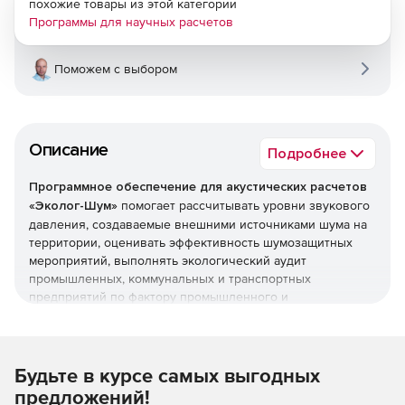
похожие товары из этой категории
Программы для научных расчетов
Поможем с выбором
Описание
Подробнее
Программное обеспечение для акустических расчетов
«Эколог-Шум»
помогает рассчитывать уровни звукового
давления, создаваемые внешними источниками шума на
территории, оценивать эффективность шумозащитных
мероприятий, выполнять экологический аудит
промышленных, коммунальных и транспортных
предприятий по фактору промышленного и
транспортного шума. Программное обеспечение «Эколог-
Шум» протестировано НИИСФ и сертифицировано
Государственным стандартом РФ.
Характеристики программы «Эколог-Шум»:
Будьте в курсе самых выгодных
предложений!