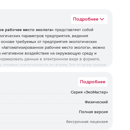
Подробнее
е рабочее место эколога»
представляет собой
логических параметров предприятия, ведения
х основе требуемых от предприятия экологических
в «Автоматизированное рабочее место эколога», можно
а негативное воздействие на окружающую среду и
формировать данные в электронном виде в формате,
 справки статотчетности по форме 2тп по всем средам
ированное рабочее место эколога» входят модули:
ские платежи предприятия», «2ТП (воздух)», «2ТП
Подробнее
астер» обеспечивает ведение основных баз данных.
Серия «ЭкоМастер»
вер. 2.1
обеспечивает расчет платежей за выбросы
арных и передвижных источников, сбросы
Физический
азмещение отходов с учетом имеющихся у предприятия
ации и экологической значимости территории.
Полная версия
бессрочная лицензия
и год на основании нормативов ПДВ/ПДС/лимитов и на
 журналах первичного учета; данных Госстатотчетности;