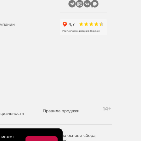
омпаний
14+
Правила продажи
циальности
редоставления информации на основе сбора,
e может
рритории Российской Федерации)