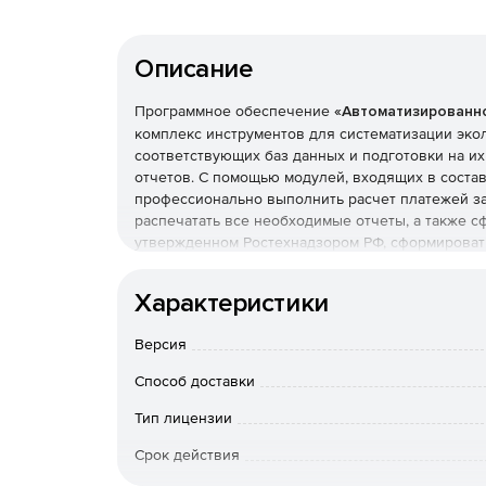
Описание
Программное обеспечение
«Автоматизированно
комплекс инструментов для систематизации эко
соответствующих баз данных и подготовки на и
отчетов. С помощью модулей, входящих в соста
профессионально выполнить расчет платежей з
распечатать все необходимые отчеты, а также с
утвержденном Ростехнадзором РФ, сформировать
(воздух, отходы, водхоз). В решение «Автоматиз
базовый модуль «Экомастер», модуль «Экологиче
Характеристики
(отходы)», «2ТП (водхоз)».Базовый модуль «Эком
Версия
Модуль «Экологические платежи предприятия» 
загрязняющих веществ в атмосферу от стацион
Способ доставки
загрязняющих веществ со сточными водами и р
разрешений, коэффициентов экологической ситу
Тип лицензии
Срок действия
Расчет платежей осуществляется за квартал ил
основе результатов анализов, регистрируемых в