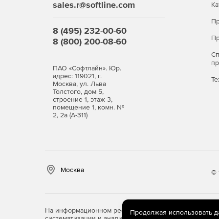
sales.r@softline.com
Ка
Пр
8 (495) 232-00-60
Пр
8 (800) 200-08-60
С
п
ПАО «Софтлайн». Юр.
адрес: 119021, г.
Те
Москва, ул. Льва
Толстого, дом 5,
строение 1, этаж 3,
помещение 1, комн. №
2, 2а (А-311)
Москва
© 
На информационном ресурсе store.softline.ru примен
Продолжая использовать дан
систематизации и анализа сведений, относящихся к 