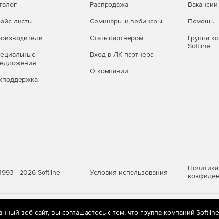
талог
Распродажа
Вакансии
айс-листы
Семинары и вебинары
Помощь
оизводители
Стать партнером
Группа к
Softline
пециальные
Вход в ЛК партнера
редложения
О компании
хподдержка
Политика
Условия использования
1993—2026 Softline
конфиден
яются
рекомендательные технологии
(информационные технологии п
ный веб-сайт, вы соглашаетесь с тем, что группа компаний Softlin
предпочтениям пользователей сети «Интернет», находящихся на те