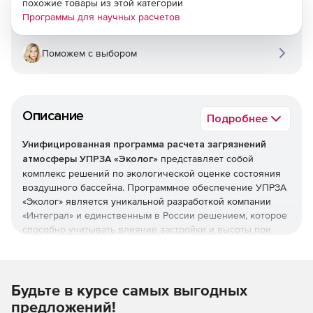
похожие товары из этой категории
Программы для научных расчетов
Поможем с выбором
Описание
Подробнее
Унифицированная программа расчета загрязнений
атмосферы УПРЗА «Эколог»
представляет собой
комплекс решений по экологической оценке состояния
воздушного бассейна. Программное обеспечение УПРЗА
«Эколог» является уникальной разработкой компании
«Интеграл» и единственным в России решением, которое
способно учитывать влияние застройки и высоты при
расчетах уровней загрязнения воздуха.
Комплекс УПРЗА «Эколог» включает блоки:
УПРЗА «Эколог» вариант «Базовый»
определяет
Будьте в курсе самых выгодных
приземные концентрации загрязняющих веществ в
предложений!