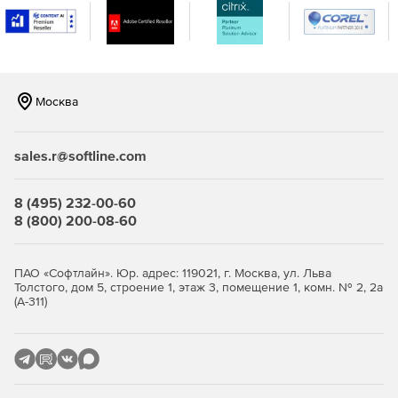
величины осредненных за длительный период
концентраций загрязняющих веществ в атмосферном
воздухе.
Расчетный блок «Риски»
оценивает вероятность
Москва
возникновения неблагоприятных для здоровья
населения условий в результате реального или
потенциального загрязнения окружающей среды.
sales.r@softline.com
«ПДВ-ЭКОЛОГ»
дает возможность разрабатывать и
формировать в виде таблиц проект нормативов
8 (495) 232-00-60
предельно-допустимых выбросов предприятия. При
8 (800) 200-08-60
совместном применении с УПРЗА «Эколог» позволяет
производить расчет величин приземных
концентраций загрязняющих веществ,
ПАО «Софтлайн». Юр. адрес: 119021, г. Москва, ул. Льва
выбрасываемых предприятием.
Толстого, дом 5, строение 1, этаж 3, помещение 1, комн. № 2, 2а
(А-311)
«Инвентаризация»
предназначена для проведения
инвентаризации выбросов загрязняющих веществ в
атмосферу.
Справочник веществ 4.20
содержит исчерпывающую