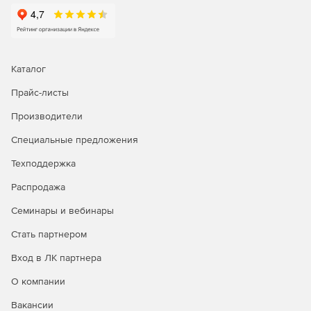
достоверную информацию о загрязняющих
воздушный бассейн веществах.
ППА 2.02
позволяет осуществлять быстрый
заблаговременный прогноз последствий выбросов
Каталог
сильнодействующих ядовитых веществ в атмосферу в
Прайс-листы
результате аварий.
Производители
Специальные предложения
Техподдержка
Распродажа
Семинары и вебинары
Стать партнером
Вход в ЛК партнера
О компании
Вакансии