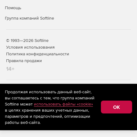
Помощь
Группа компаний Softline
© 1993—2026 Softline
Условия использования
Политика конфиденциальности
Правила продажи
14+
На информационном ресурсе store.softline.ru применяются
Продолжая использовать данный веб-сайт,
рекомендательные технологии
(информационные технологии
вы соглашаетесь с тем, что группа компаний
предоставления информации на основе сбора,
Softline может
использовать файлы «cookie»
систематизации и анализа сведений, относящихся к
OK
в целях хранения ваших учетных данных,
предпочтениям пользователей сети «Интернет»,
находящихся на территории Российской Федерации)
параметров и предпочтений, оптимизации
работы веб-сайта.