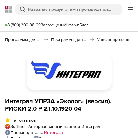
Softline
Поиск
Ме
8 (800) 200-08-60
Запрос цены
Инферит
Блог
Программы для образования и науки
Программы для научных расчетов
Унифицированная программа расчета загрязнений атмосферы УПРЗА «Эколог»
Интеграл УПРЗА «Эколог» (версия),
РИСКИ 2.0 Р 2.1.10.1920-04
Нет отзывов
Softline - Авторизованный партнер Интеграл
Производитель:
Интеграл