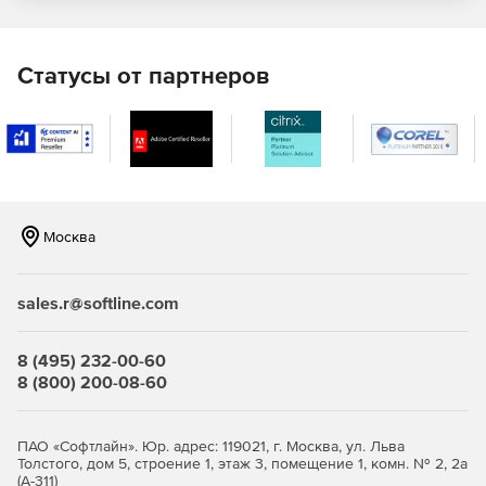
предприятиями и базами дорожной техники.
«Кузнечные работы 1.0»
позволяет рассчитывать
Статусы от партнеров
выбросы при кузнечных работах.
«Аккумуляторные работы 1.0»
позволяет
рассчитывать выбросы при аккумуляторных работах.
«Резинотехнические работы 1.0»
позволяет
рассчитать выбросы при резинотехнических работах.
Москва
«Медницкие работы 1.0»
позволяет рассчитывать
выбросы при медницких работах.
sales.r@softline.com
«Полимерные материалы 1.0»
позволяет
рассчитывать выбросы при работах с полимерными
8 (495) 232-00-60
материалами.
8 (800) 200-08-60
«Дизель 2.0»
оценивает величины выбросов
загрязняющих веществ стационарными дизельными
ПАО «Софтлайн». Юр. адрес: 119021, г. Москва, ул. Льва
установками.
Толстого, дом 5, строение 1, этаж 3, помещение 1, комн. № 2, 2а
(А-311)