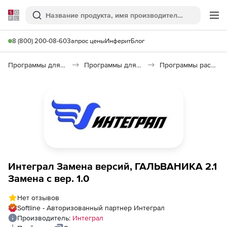
Softline
Поиск
Ме
8 (800) 200-08-60
Запрос цены
Инферит
Блог
Программы для образования и науки
Программы для научных расчетов
Программы расчета величин выбросов загрязняющих веществ от различных производств от компании «Интеграл»
Интеграл Замена версий, ГАЛЬВАНИКА 2.1
Замена с вер. 1.0
Нет отзывов
Softline - Авторизованный партнер Интеграл
Производитель:
Интеграл