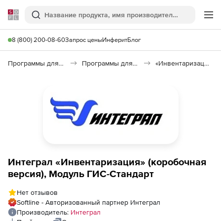
Softline
Поиск
Ме
8 (800) 200-08-60
Запрос цены
Инферит
Блог
Программы для образования и науки
Программы для научных расчетов
«Инвентаризация»
Интеграл «Инвентаризация» (коробочная
версия), Модуль ГИС-Стандарт
Нет отзывов
Softline - Авторизованный партнер Интеграл
Производитель:
Интеграл