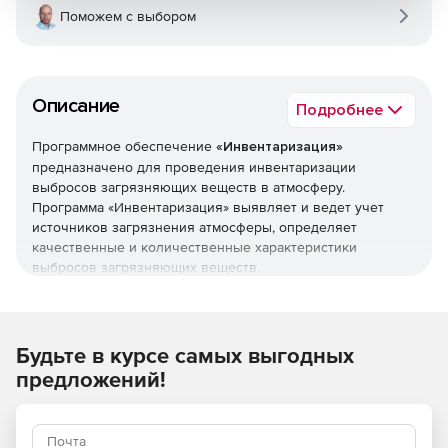
Поможем с выбором
Описание
Подробнее
Программное обеспечение
«Инвентаризация»
предназначено для проведения инвентаризации
выбросов загрязняющих веществ в атмосферу.
Программа «Инвентаризация» выявляет и ведет учет
источников загрязнения атмосферы, определяет
качественные и количественные характеристики
выбросов загрязняющих веществ.
Программа выполняет:
Инвентаризацию источников загрязнения атмосферы
(ИЗА) и их выбросов.
Будьте в курсе самых выгодных
предложений!
Инвентаризацию источников выделения (ИВ) и
выделение ими загрязняющих веществ.
Инвентаризацию пылегазоулавливающих установок и