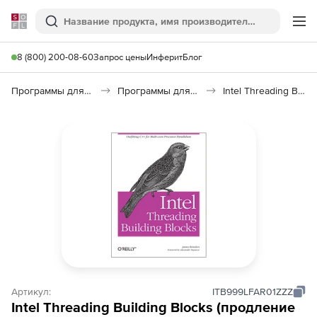
Softline
Поиск
Ме
8 (800) 200-08-60
Запрос цены
Инферит
Блог
Программы для программирования
Программы для разработки ПО
Intel Threading Building Blocks
Артикул:
ITB999LFAR01ZZZ
Intel Threading Building Blocks (продление