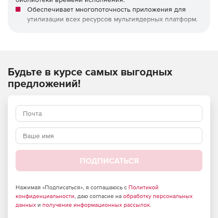
Обеспечивает многопоточность приложения для
утилизации всех ресурсов мультиядерных платформ.
Предоставляет высокоуровневую абстракцию
параллелизма.
Легко внедряется, так как использует подходы
Будьте в курсе самых выгодных
обобщенного программирования.
предложений!
Содержит высокоуровневые реализации шаблонов
параллельных конструкций и данных,
оптимизированных для максимальной
производительности за счет масштабируемости.
Оперирование задачами, а не потоками.
ПОДПИСАТЬСЯ
TBB автоматически отображает задачи на аппаратные
потоки (не более одного программного потока на
аппаратный поток), обеспечивая эффективное
Нажимая «Подписаться», я соглашаюсь с
Политикой
использование кэша и балансировку загруженности
конфиденциальности
, даю согласие на
обработку персональных
процессоров.
данных
и
получение информационных рассылок
.