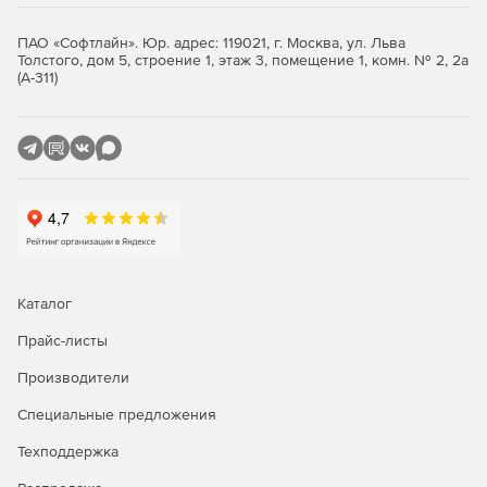
Duo, Xeon, Pentium processors…).
ПАО «Софтлайн». Юр. адрес: 119021, г. Москва, ул. Льва
Intel Treading Building Blocks for Linux: IA32 (Intel Core™
Толстого, дом 5, строение 1, этаж 3, помещение 1, комн. № 2, 2а
(А-311)
2 Duo, Xeon, Pentium processors…), Intel 64 (Intel Core™ 2
Duo, Xeon, Pentium processors…), IA-64 (Intel Itanium 2
processors).
Каталог
Прайс-листы
Производители
Специальные предложения
Техподдержка