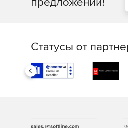
предложений!
Статусы от партн
Назад
sales.r@softline.com
Ка