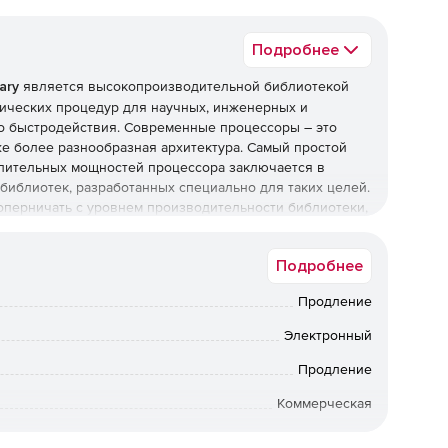
Подробнее
ary
является высокопроизводительной библиотекой
ических процедур для научных, инженерных и
о быстродействия. Современные процессоры – это
же более разнообразная архитектура. Самый простой
лительных мощностей процессора заключается в
иблиотек, разработанных специально для таких целей.
оперничать с уровнем производительности библиотеки,
Подробнее
отчикам возможность создавать новые функции в своих
ботки, отладки и сопровождения благодаря тому, что
Продление
ущими поколениями процессоров Intel. Библиотека Intel
ллеленные и векторизованные функции линейной
Электронный
ной математики и статистики. Через единый вызов API
ески масштабируются на прошлые, текущие и будущие
Продление
шего пути кода для каждой из них.
Коммерческая
а в электронном виде. Срок доставки: от 1 рабочего дня.