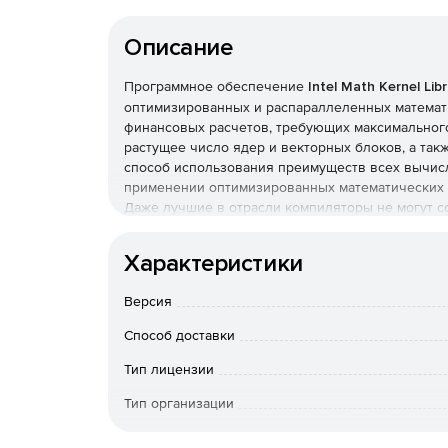
Описание
Программное обеспечение
Intel Math Kernel Libr
оптимизированных и распараллеленных математ
финансовых расчетов, требующих максимальног
растущее число ядер и векторных блоков, а так
способ использования преимуществ всех вычис
применении оптимизированных математических б
Даже лучшие в отрасли компиляторы не могут с
оптимизированной вручную.
Характеристики
Intel Math Kernel Library предоставляет разраб
приложениях, а также экономить время их разра
Версия
код, написанный сегодня, будет совместим с буд
Math Kernel Library включает в себя в распара
Способ доставки
алгебры, быстрых преобразований Фурье, вектор
для языка Fortran или C эти функции автоматич
Тип лицензии
архитектуры процессоров за счет выбора наилуч
Тип организации
Особенности Intel Math Kernel Library:
Особенности доставки
Поставк