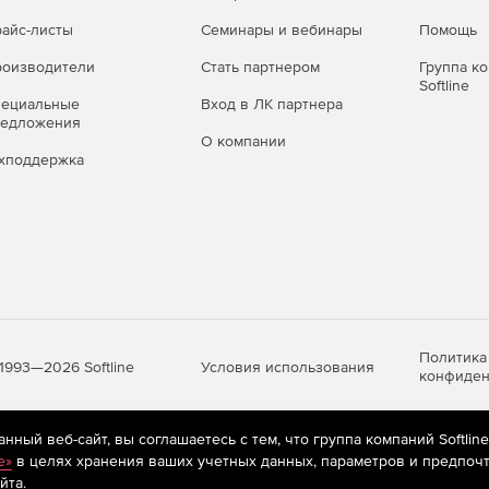
айс-листы
Семинары и вебинары
Помощь
оизводители
Стать партнером
Группа к
Softline
пециальные
Вход в ЛК партнера
редложения
О компании
хподдержка
Политика
Условия использования
1993—2026 Softline
конфиден
ный веб-сайт, вы соглашаетесь с тем, что группа компаний Softlin
яются
рекомендательные технологии
(информационные технологии п
e»
в целях хранения ваших учетных данных, параметров и предпочт
предпочтениям пользователей сети «Интернет», находящихся на те
йта.