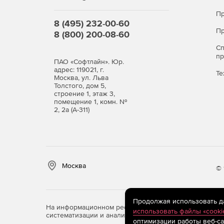
Пр
8 (495) 232-00-60
Пр
8 (800) 200-08-60
С
п
ПАО «Софтлайн». Юр.
адрес: 119021, г.
Те
Москва, ул. Льва
Толстого, дом 5,
строение 1, этаж 3,
помещение 1, комн. №
2, 2а (А-311)
Москва
© 
Продолжая использовать дан
На информационном ресурсе store.softline.ru примен
использовать файлы «cooki
систематизации и анализа сведений, относящихся к 
оптимизации работы веб-са