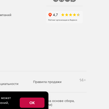
омпаний
14+
Правила продажи
циальности
e может
редоставления информации на основе сбора,
OK
ений,
рритории Российской Федерации)