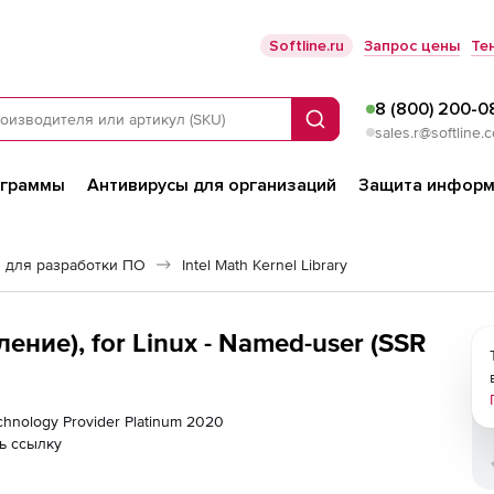
Softline.ru
Запрос цены
Те
8 (800) 200-0
Поиск
sales.r@softline.
ограммы
Антивирусы для организаций
Защита информ
 для разработки ПО
Intel Math Kernel Library
дление), for Linux - Named-user (SSR
 Technology Provider Platinum 2020
ь ссылку