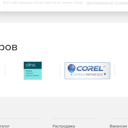
Этот сайт защищен SmartCaptcha от Yandex Cloud -
Уведомление об условия
еров
талог
Распродажа
Вакансии