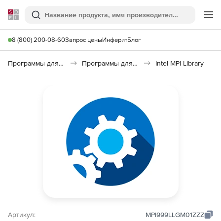
Softline
Поиск
Ме
8 (800) 200-08-60
Запрос цены
Инферит
Блог
Программы для программирования
Программы для разработки ПО
Intel MPI Library
Артикул:
MPI999LLGM01ZZZ