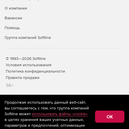
О компании
Вакансии
Помощь
Группа компаний Softline
© 1993—2026 Softline
Условия использования
Политика конфиденциальности
Правила продажи
14+
Продолжая использовать данный веб-сайт,
На информационном ресурсе store.softline.ru применяются
вы соглашаетесь с тем, что группа компаний
рекомендательные технологии
(информационные технологии
Softline может
использовать файлы «cookie»
предоставления информации на основе сбора,
OK
в целях хранения ваших учетных данных,
систематизации и анализа сведений, относящихся к
предпочтениям пользователей сети «Интернет»,
параметров и предпочтений, оптимизации
находящихся на территории Российской Федерации)