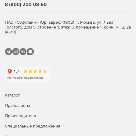
Rogue Wave IMSL Library (дополнение; доступно в виде
8 (800) 200-08-60
дополнения для любого продукта Windows Fortran
или в сочетании с версией Composer Edition).
ПАО «Софтлайн». Юр. адрес: 119021, г. Москва, ул. Льва
Новое в версии 2020
Толстого, дом 5, строение 1, этаж 3, помещение 1, комн. № 2, 2а
(А-311)
Возможность писать приложения, которые
масштабируются, за счет улучшенной параллельной
производительности на новейших процессорах Intel
Xeon и Intel Core, используя инструкции Intel Advanced
Vector Extensions 512 (Intel AVX-512).
Векторизация и потоковая обработка кода с
использованием OpenMP позволяет использовать
преимущества новейшего оборудования с
поддержкой SIMD, включая Intel AVX-512.
Каталог
Прайс-листы
Ускоренный вывод AI с помощью компиляторов от
Intel, Intel Performance Libraries и инструментов
Производители
анализа, которые поддерживают Intel Deep Learning
Boost с векторными инструкциями нейронной сети
Специальные предложения
(VNNI) в процессорах Intel Xeon масштабируемого