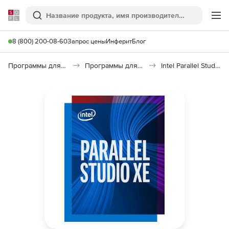
Softline
Поиск
Ме
8 (800) 200-08-60
Запрос цены
Инферит
Блог
Программы для программирования
Программы для разработки ПО
Intel Parallel Studio XE Composer Edition for C++ and Fortran