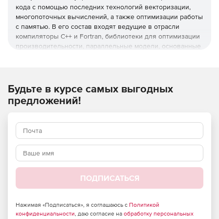
кода с помощью последних технологий векторизации,
многопоточных вычислений, а также оптимизации работы
с памятью. В его состав входят ведущие в отрасли
компиляторы С++ и Fortran, библиотеки для оптимизации
производительности, параллельные модели, основанные
на отраслевых стандартах, а также инструменты для
разработки высокопроизводительного кода на Python.
Эти удобные инструменты дают разработчикам все
необходимое для создания быстрого и надежного кода,
Будьте в курсе самых выгодных
который эффективно масштабируется на нынешних и
предложений!
будущих платформах Intel.
Редакция Intel Parallel Studio XE Composer Edition
включает компиляторы Intel C++ и Fortran,
высокопроизводительные библиотеки, параллельные
модели и Intel Distribution для Python.
Разработка высокопроизводительных приложений
для HPC-задач, корпоративных и облачных решений с
ПОДПИСАТЬСЯ
помощью ведущих в отрасли компиляторов С++ и
Fortran, библиотек для оптимизации.
Нажимая «Подписаться», я соглашаюсь с
Политикой
Ускорение разработки благодаря параллельным
конфиденциальности
, даю согласие на
обработку персональных