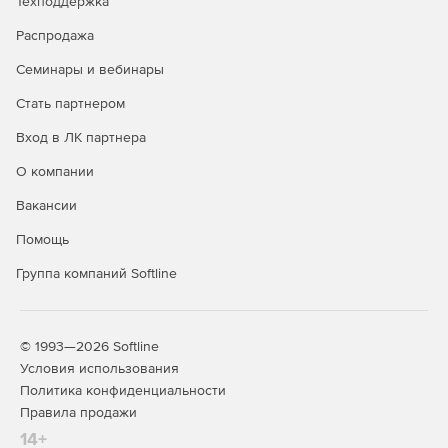
Техподдержка
уровня 2-го поколения.
Распродажа
Разработка для больших объемов памяти до 512 Гб
DIMM. Возможность идентифицировать, оптимизирать
Семинары и вебинары
и настраивать платформы Intel для постоянной памяти
Intel Optane DC с помощью Intel VTune Profiler.
Стать партнером
Вход в ЛК партнера
Расширенное профилирование с возможностью
сбора и анализа на уровне платформы в Intel VTune
О компании
Profiler для понимания и оптимизации конфигурации
платформы.
Вакансии
Помощь
Анализ имитации кеша для векторизации для L1, L2,
L3 и DRAM в Intel Advisor.
Группа компаний Softline
Поддержка облака HPC помогает использовать
преимущества AWS Parallel Cluster и AWS Elastic Fabric
Adapter для высокоскоростной связи для приложений
© 1993—2026 Softline
MPI с библиотекой Intel MPI.
Условия использования
Политика конфиденциальности
Полная поддержка C ++ 2017 с начальной поддержкой
Правила продажи
C ++ 20.
14+