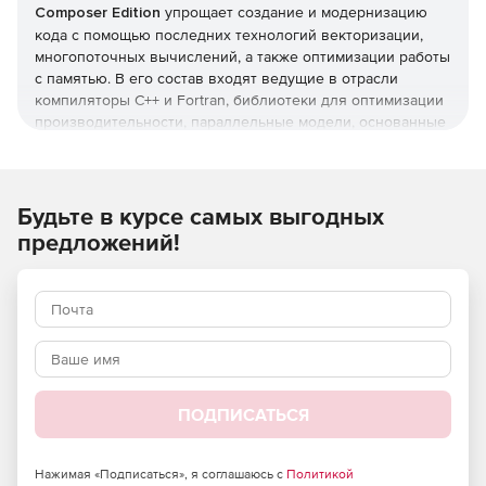
Composer Edition
упрощает создание и модернизацию
кода с помощью последних технологий векторизации,
многопоточных вычислений, а также оптимизации работы
с памятью. В его состав входят ведущие в отрасли
компиляторы С++ и Fortran, библиотеки для оптимизации
производительности, параллельные модели, основанные
на отраслевых стандартах, а также инструменты для
разработки высокопроизводительного кода на Python.
Эти удобные инструменты дают разработчикам все
необходимое для создания быстрого и надежного кода,
Будьте в курсе самых выгодных
который эффективно масштабируется на нынешних и
предложений!
будущих платформах Intel.
Редакция Intel Parallel Studio XE Composer Edition
включает компиляторы Intel C++ и Fortran,
высокопроизводительные библиотеки, параллельные
модели и Intel Distribution для Python.
Разработка высокопроизводительных приложений
для HPC-задач, корпоративных и облачных решений с
ПОДПИСАТЬСЯ
помощью ведущих в отрасли компиляторов С++ и
Fortran, библиотек для оптимизации.
Нажимая «Подписаться», я соглашаюсь с
Политикой