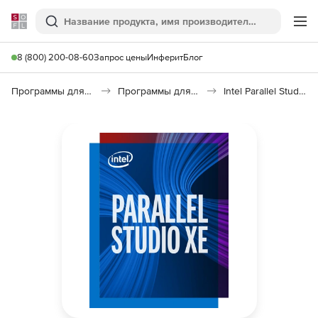
Softline
Поиск
Ме
8 (800) 200-08-60
Запрос цены
Инферит
Блог
Программы для программирования
Программы для разработки ПО
Intel Parallel Studio XE Composer Edition for C++ and Fortran