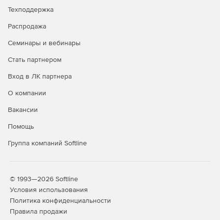
(VNNI) в процессорах Intel Xeon масштабируемого
Техподдержка
уровня 2-го поколения.
Распродажа
Разработка для больших объемов памяти до 512 Гб
DIMM. Возможность идентифицировать, оптимизирать
Семинары и вебинары
и настраивать платформы Intel для постоянной памяти
Intel Optane DC с помощью Intel VTune Profiler.
Стать партнером
Вход в ЛК партнера
Расширенное профилирование с возможностью
сбора и анализа на уровне платформы в Intel VTune
О компании
Profiler для понимания и оптимизации конфигурации
платформы.
Вакансии
Помощь
Анализ имитации кеша для векторизации для L1, L2,
L3 и DRAM в Intel Advisor.
Группа компаний Softline
Поддержка облака HPC помогает использовать
преимущества AWS Parallel Cluster и AWS Elastic Fabric
Adapter для высокоскоростной связи для приложений
© 1993—2026 Softline
MPI с библиотекой Intel MPI.
Условия использования
Политика конфиденциальности
Полная поддержка C ++ 2017 с начальной поддержкой
Правила продажи
C ++ 20.