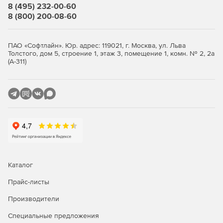
8 (495) 232-00-60
Rogue Wave IMSL Library (дополнение; доступно в виде
8 (800) 200-08-60
дополнения для любого продукта Windows Fortran
или в сочетании с версией Composer Edition).
ПАО «Софтлайн». Юр. адрес: 119021, г. Москва, ул. Льва
Новое в версии 2020
Толстого, дом 5, строение 1, этаж 3, помещение 1, комн. № 2, 2а
(А-311)
Возможность писать приложения, которые
масштабируются, за счет улучшенной параллельной
производительности на новейших процессорах Intel
Xeon и Intel Core, используя инструкции Intel Advanced
Vector Extensions 512 (Intel AVX-512).
Векторизация и потоковая обработка кода с
использованием OpenMP позволяет использовать
преимущества новейшего оборудования с
поддержкой SIMD, включая Intel AVX-512.
Каталог
Прайс-листы
Ускоренный вывод AI с помощью компиляторов от
Intel, Intel Performance Libraries и инструментов
Производители
анализа, которые поддерживают Intel Deep Learning
Boost с векторными инструкциями нейронной сети
Специальные предложения