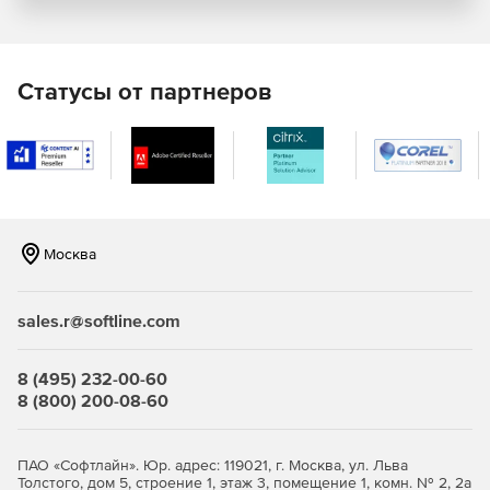
Intel Parallel Studio XE Composer Edition содержит:
Intel C++ Compiler
Intel Fortran Compiler
Статусы от партнеров
Intel Distribution for Python (доступно на Windows, Linux
и MacOS)
Intel Math Kernel Library
Intel Data Analytics Acceleration Library 3 (только C++;
Москва
доступно в виде набора или отдельного продукта)
Intel Threading Building Blocks (только C++)
sales.r@softline.com
Intel Integrated Performance Primitives (только C++)
8 (495) 232-00-60
Rogue Wave IMSL Library (дополнение; доступно в виде
8 (800) 200-08-60
дополнения для любого продукта Windows Fortran
или в сочетании с версией Composer Edition).
ПАО «Софтлайн». Юр. адрес: 119021, г. Москва, ул. Льва
Новое в версии 2020
Толстого, дом 5, строение 1, этаж 3, помещение 1, комн. № 2, 2а