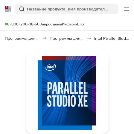
Softline
Поиск
Ме
8 (800) 200-08-60
Запрос цены
Инферит
Блог
Программы для программирования
Программы для разработки ПО
Intel Parallel Studio XE Composer Edition for C++ and Fortran