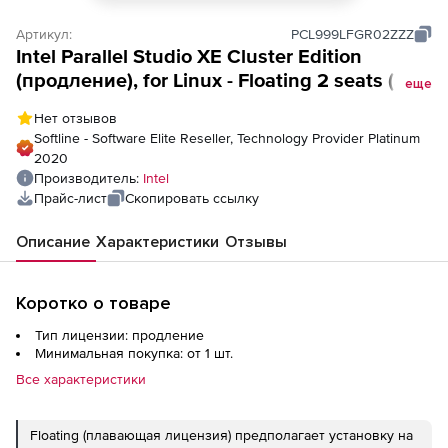
Артикул:
PCL999LFGR02ZZZ
Intel Parallel Studio XE Cluster Edition
(продление), for Linux - Floating 2 seats (SSR
еще
Post-expiry)
Нет отзывов
Softline - Software Elite Reseller, Technology Provider Platinum
2020
Производитель:
Intel
Прайс-лист
Скопировать ссылку
Описание
Характеристики
Отзывы
Коротко о товаре
Тип лицензии: продление
Минимальная покупка: от 1 шт.
Все характеристики
Floating (плавающая лицензия) предполагает установку на