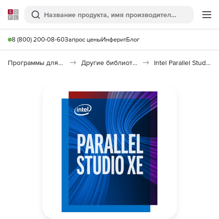
Softline
Поиск
Ме
8 (800) 200-08-60
Запрос цены
Инферит
Блог
Программы для программирования
Другие библиотеки
Intel Parallel Studio XE Cluster Edition for C++ and Fortran