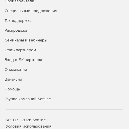
Производители
(VNNI) в процессорах Intel Xeon масштабируемого
уровня 2-го поколения.
Специальные предложения
Разработка для больших объемов памяти до 512 Гб
Техподдержка
DIMM. Возможность идентифицировать, оптимизирать
Распродажа
и настраивать платформы Intel для постоянной памяти
Intel Optane DC с помощью Intel VTune Profiler.
Семинары и вебинары
Расширенное профилирование с возможностью
Стать партнером
сбора и анализа на уровне платформы в Intel VTune
Вход в ЛК партнера
Profiler для понимания и оптимизации конфигурации
платформы.
О компании
Анализ имитации кеша для векторизации для L1, L2,
Вакансии
L3 и DRAM в Intel Advisor.
Помощь
Поддержка облака HPC помогает использовать
Группа компаний Softline
преимущества AWS Parallel Cluster и AWS Elastic Fabric
Adapter для высокоскоростной связи для приложений
MPI с библиотекой Intel MPI.
© 1993—2026 Softline
Полная поддержка C ++ 2017 с начальной поддержкой
Условия использования