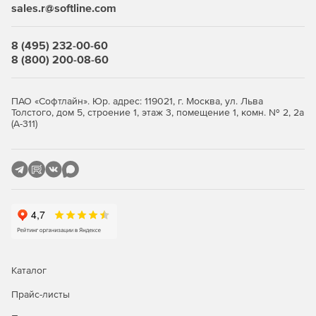
sales.r@softline.com
Rogue Wave IMSL Library (дополнение; доступно в виде
дополнения для любого продукта Windows Fortran
8 (495) 232-00-60
или в сочетании с версией Composer Edition).
8 (800) 200-08-60
Новое в версии 2020
ПАО «Софтлайн». Юр. адрес: 119021, г. Москва, ул. Льва
Возможность писать приложения, которые
Толстого, дом 5, строение 1, этаж 3, помещение 1, комн. № 2, 2а
(А-311)
масштабируются, за счет улучшенной параллельной
производительности на новейших процессорах Intel
Xeon и Intel Core, используя инструкции Intel Advanced
Vector Extensions 512 (Intel AVX-512).
Векторизация и потоковая обработка кода с
использованием OpenMP позволяет использовать
преимущества новейшего оборудования с
поддержкой SIMD, включая Intel AVX-512.
Ускоренный вывод AI с помощью компиляторов от
Каталог
Intel, Intel Performance Libraries и инструментов
анализа, которые поддерживают Intel Deep Learning
Прайс-листы
Boost с векторными инструкциями нейронной сети