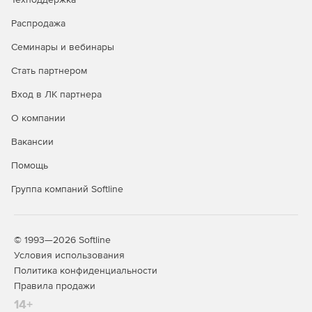
DIMM. Возможность идентифицировать, оптимизирать
Распродажа
и настраивать платформы Intel для постоянной памяти
Intel Optane DC с помощью Intel VTune Profiler.
Семинары и вебинары
Расширенное профилирование с возможностью
Стать партнером
сбора и анализа на уровне платформы в Intel VTune
Вход в ЛК партнера
Profiler для понимания и оптимизации конфигурации
платформы.
О компании
Анализ имитации кеша для векторизации для L1, L2,
Вакансии
L3 и DRAM в Intel Advisor.
Помощь
Поддержка облака HPC помогает использовать
Группа компаний Softline
преимущества AWS Parallel Cluster и AWS Elastic Fabric
Adapter для высокоскоростной связи для приложений
MPI с библиотекой Intel MPI.
© 1993—2026 Softline
Полная поддержка C ++ 2017 с начальной поддержкой
Условия использования
C ++ 20.
Политика конфиденциальности
Правила продажи
Поддержка Fortran: от 2008 до 2018.
14+