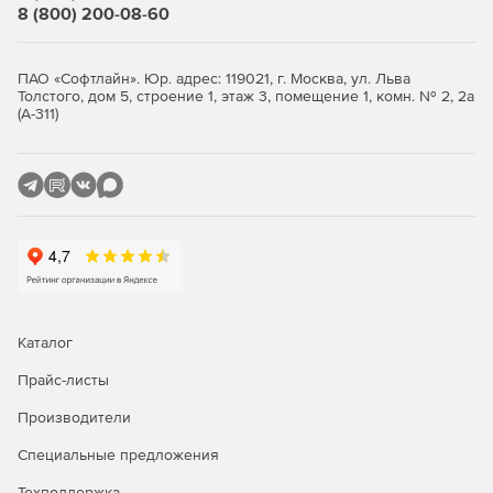
8 (800) 200-08-60
Новое в версии 2020
ПАО «Софтлайн». Юр. адрес: 119021, г. Москва, ул. Льва
Возможность писать приложения, которые
Толстого, дом 5, строение 1, этаж 3, помещение 1, комн. № 2, 2а
(А-311)
масштабируются, за счет улучшенной параллельной
производительности на новейших процессорах Intel
Xeon и Intel Core, используя инструкции Intel Advanced
Vector Extensions 512 (Intel AVX-512).
Векторизация и потоковая обработка кода с
использованием OpenMP позволяет использовать
преимущества новейшего оборудования с
поддержкой SIMD, включая Intel AVX-512.
Ускоренный вывод AI с помощью компиляторов от
Каталог
Intel, Intel Performance Libraries и инструментов
анализа, которые поддерживают Intel Deep Learning
Прайс-листы
Boost с векторными инструкциями нейронной сети
Производители
(VNNI) в процессорах Intel Xeon масштабируемого
уровня 2-го поколения.
Специальные предложения
Разработка для больших объемов памяти до 512 Гб
Техподдержка