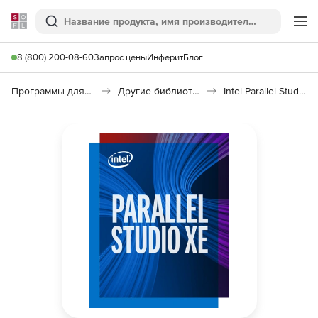
Softline
Поиск
Ме
8 (800) 200-08-60
Запрос цены
Инферит
Блог
Программы для программирования
Другие библиотеки
Intel Parallel Studio XE Cluster Edition for C++ and Fortran