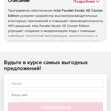
Описание
Подробнее
Программное обеспечение
Intel Parallel Studio XE Cluster
Edition
ускоряет разработку высокопроизводительных
кластерных приложений и повышает производительность
HPC-решений. Intel Parallel Studio XE Cluster Edition
упрощает создание и модернизацию кода с помощью
новейших технологий векторизации, многопоточных и
многоядерных вычислений, а также оптимизации памяти.
В состав набора входит библиотека MPI, совместимая с
различными кластерными решениями, инструменты для
отладки и профилирования MPI, специальная экспертная
система для диагностики взаимодействия в
Будьте в курсе самых выгодных
вычислительных кластерах, а также ведущие в отрасли
предложений!
компиляторы, математические библиотеки,
профилировщики производительности, анализаторы кода
и многое другое. Продукт обеспечивает
масштабирование кода C, C++, Fortran и Python на
процессорах Intel Xeon and Intel Xeon Phi.
Редакция Intel Parallel Studio XE Cluster Edition включает
все функции Professional Edition, а также библиотеку
ПОДПИСАТЬСЯ
интерфейса передачи сообщений MPI, инструменты для