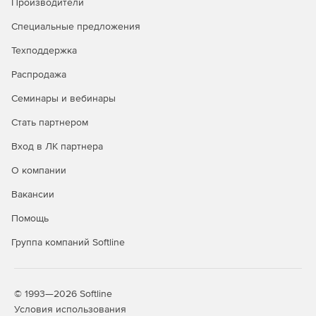
Производители
(VNNI) в процессорах Intel Xeon масштабируемого
уровня 2-го поколения.
Специальные предложения
Разработка для больших объемов памяти до 512 Гб
Техподдержка
DIMM. Возможность идентифицировать, оптимизирать
Распродажа
и настраивать платформы Intel для постоянной памяти
Intel Optane DC с помощью Intel VTune Profiler.
Семинары и вебинары
Расширенное профилирование с возможностью
Стать партнером
сбора и анализа на уровне платформы в Intel VTune
Вход в ЛК партнера
Profiler для понимания и оптимизации конфигурации
платформы.
О компании
Анализ имитации кеша для векторизации для L1, L2,
Вакансии
L3 и DRAM в Intel Advisor.
Помощь
Поддержка облака HPC помогает использовать
Группа компаний Softline
преимущества AWS Parallel Cluster и AWS Elastic Fabric
Adapter для высокоскоростной связи для приложений
MPI с библиотекой Intel MPI.
© 1993—2026 Softline
Полная поддержка C ++ 2017 с начальной поддержкой
Условия использования