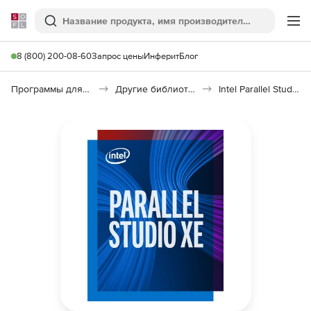
Softline
Поиск
Ме
8 (800) 200-08-60
Запрос цены
Инферит
Блог
Программы для программирования
Другие библиотеки
Intel Parallel Studio XE Cluster Edition for C++ and Fortran