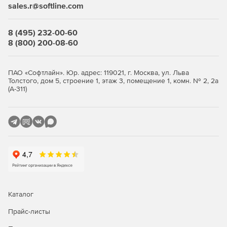
sales.r@softline.com
Rogue Wave IMSL Library (дополнение; доступно в виде
дополнения для любого продукта Windows Fortran
8 (495) 232-00-60
или в сочетании с версией Composer Edition).
8 (800) 200-08-60
Новое в версии 2020
ПАО «Софтлайн». Юр. адрес: 119021, г. Москва, ул. Льва
Возможность писать приложения, которые
Толстого, дом 5, строение 1, этаж 3, помещение 1, комн. № 2, 2а
(А-311)
масштабируются, за счет улучшенной параллельной
производительности на новейших процессорах Intel
Xeon и Intel Core, используя инструкции Intel Advanced
Vector Extensions 512 (Intel AVX-512).
Векторизация и потоковая обработка кода с
использованием OpenMP позволяет использовать
преимущества новейшего оборудования с
поддержкой SIMD, включая Intel AVX-512.
Ускоренный вывод AI с помощью компиляторов от
Каталог
Intel, Intel Performance Libraries и инструментов
анализа, которые поддерживают Intel Deep Learning
Прайс-листы
Boost с векторными инструкциями нейронной сети