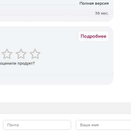
Полная версия
средами разработки.
36 мес.
Академическая
:
Подробнее
ows, Linux и MacOS)
 оценили продукт?
олько C++; доступно в виде набора или отдельного продукта)
C++)
пно в виде дополнения для любого продукта Windows
dition).