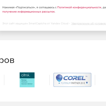
Нажимая «Подписаться», я соглашаюсь с
Политикой конфиденциальности
, д
получение информационных рассылок
.
асштабируются, за счет улучшенной параллельной
Этот сайт защищен SmartCaptcha от Yandex Cloud -
Уведомление об условия
Intel Xeon и Intel Core, используя инструкции Intel
 использованием OpenMP позволяет использовать
держкой SIMD, включая Intel AVX-512.
т Intel, Intel Performance Libraries и инструментов
еров
earning Boost с векторными инструкциями нейронной
бируемого уровня 2-го поколения.
512 Гб DIMM. Возможность идентифицировать,
для постоянной памяти Intel Optane DC с помощью Intel
ю сбора и анализа на уровне платформы в Intel VTune
гурации платформы.