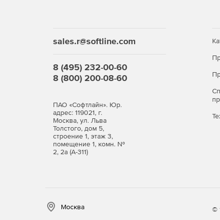
Анализ имитации кеша для векторизации для L1
Поддержка облака HPC помогает использовать 
sales.r@softline.com
Adapter для высокоскоростной связи для при
Ка
Пр
Полная поддержка C ++ 2017 с начальной под
8 (495) 232-00-60
Пр
8 (800) 200-08-60
Поддержка Fortran: от 2008 до 2018.
С
п
ПАО «Софтлайн». Юр.
Поддержка Python 3.7.
адрес: 119021, г.
Те
Москва, ул. Льва
Полная версия OpenMP 4.5 и начальная верс
Толстого, дом 5,
строение 1, этаж 3,
помещение 1, комн. №
Интеграция с Microsoft Visual Studio 2019.
2, 2а (А-311)
Москва
© 