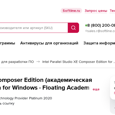
Softline.ru
Запрос цены
Те
8 (800) 200-0
Поиск
sales.r@softline.
ограммы
Антивирусы для организаций
Защита информ
 для разработки ПО
Intel Parallel Studio XE Composer Ed
 Composer Edition (академическая
n for Windows - Floating Academic
еще
 Technology Provider Platinum 2020
ь ссылку