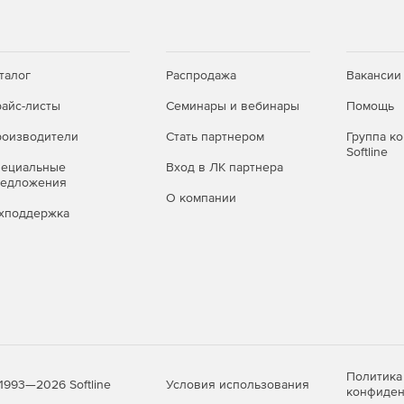
, L2, L3 и DRAM в Intel Advisor.
преимущества AWS Parallel Cluster и AWS Elastic Fabric
ложений MPI с библиотекой Intel MPI.
талог
Распродажа
Вакансии
айс-листы
Семинары и вебинары
Помощь
держкой C ++ 20.
оизводители
Стать партнером
Группа к
Softline
пециальные
Вход в ЛК партнера
редложения
О компании
хподдержка
ия OpenMP 5.0.
Политика
Условия использования
1993—2026 Softline
конфиден