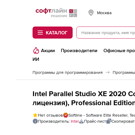
Softline
Москва
КАТАЛОГ
Акции
Производители
Офисные пр
ИИ
Программы для программирования
Программы
Intel Parallel Studio XE 2020
лицензия), Professional Editio
for 3 Years (Esd)
Нет отзывов
Softline - Software Elite Reseller,
Производитель:
Intel
Прайс-лист
Скопироват