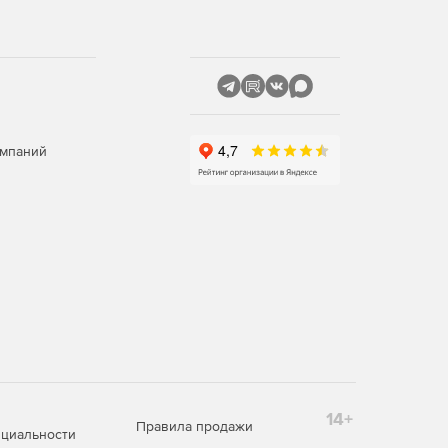
омпаний
14+
Правила продажи
циальности