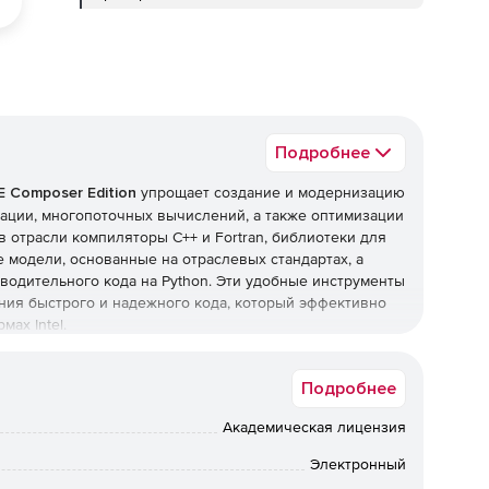
Подробнее
 XE Composer Edition
упрощает создание и модернизацию
ации, многопоточных вычислений, а также оптимизации
в отрасли компиляторы С++ и Fortran, библиотеки для
 модели, основанные на отраслевых стандартах, а
водительного кода на Python. Эти удобные инструменты
ния быстрого и надежного кода, который эффективно
ах Intel.
n включает компиляторы Intel C++ и Fortran,
ые модели и Intel Distribution для Python.
Подробнее
ений для HPC-задач, корпоративных и облачных
Академическая лицензия
ляторов С++ и Fortran, библиотек для оптимизации.
Электронный
ым моделям, основанным на отраслевых стандартах.