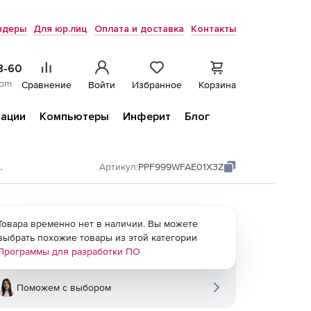
ндеры
Для юр.лиц
Оплата и доставка
Контакты
8-60
com
Сравнение
Войти
Избранное
Корзина
ации
Компьютеры
Инферит
Блог
ition for C++ and Fortran
Артикул:
PPF999WFAE01X3Z
Товара временно нет в наличии. Вы можете
выбрать похожие товары из этой категории
Программы для разработки ПО
Поможем с выбором