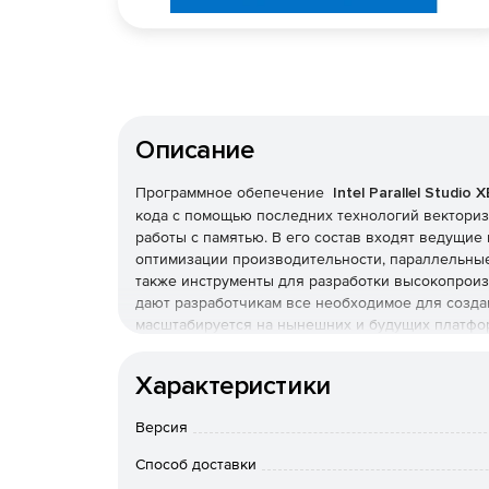
Описание
Программное обепечение
Intel Parallel Studio
кода с помощью последних технологий векториз
работы с памятью. В его состав входят ведущие 
оптимизации производительности, параллельные
также инструменты для разработки высокопроиз
дают разработчикам все необходимое для созда
масштабируется на нынешних и будущих платформ
Редакция Intel Parallel Studio XE Composer Editio
высокопроизводительные библиотеки, параллельн
Характеристики
Разработка высокопроизводительных прилож
Версия
решений с помощью ведущих в отрасли компи
Способ доставки
Ускорение разработки благодаря параллельн