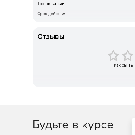
Тип лицензии
Совместимость с лучшими компиляторами и 
Срок действия
Тип организации
Intel Parallel Studio XE Composer Edition содержит
Intel C++ Compiler
Отзывы
Intel Fortran Compiler
Intel Distribution for Python (доступно на Wind
Как бы вы
Intel Math Kernel Library
Intel Data Analytics Acceleration Library 3 (т
Intel Threading Building Blocks (только C++)
Intel Integrated Performance Primitives (только 
Будьте в курсе
Rogue Wave IMSL Library (дополнение; досту
Fortran или в сочетании с версией Composer E