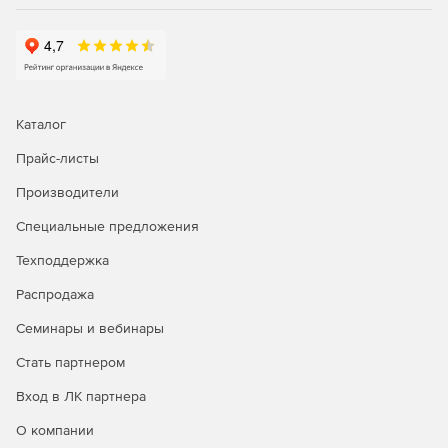
Специальные функции.
Базовая статистика.
Временные интервалы и прогнозирование.
Каталог
Непараметрические тесты.
Прайс-листы
Производители
Корреляция и ковариация.
Специальные предложения
Глубинный анализ данных, регрессия.
Техподдержка
Функции распределения.
Распродажа
Нейронные сети.
Семинары и вебинары
Генерация случайных чисел.
Стать партнером
Генетические алгоритмы.
Вход в ЛК партнера
О компании
И многое другое.