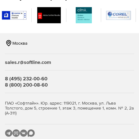
поддерживается разработчиками по всему миру уже
более 40 лет. Вместо того чтобы писать, проверять и
документировать сложные математические и
статистические алгоритмы с нуля, тысячи разработчиков
выбирают IMSL Fortran Numerical Library, значительно
ускоряя свои рабочие процессы.
Москва
Математические и статистические функции IMSL
Fortran Numerical Library:
sales.r@softline.com
Операции с матрицами.
Линейная алгебра, анализ собственной системы.
8 (495) 232-00-60
8 (800) 200-08-60
Интерполяция и аппроксимация.
Квадратура.
ПАО «Софтлайн». Юр. адрес: 119021, г. Москва, ул. Льва
Толстого, дом 5, строение 1, этаж 3, помещение 1, комн. № 2, 2а
Дифференциальные и нелинейные уравнения.
(А-311)
Формула Фейнмана-Каца.
Трансформации, оптимизация.