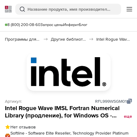
Softline
Поиск
Ме
8 (800) 200-08-60
Запрос цены
Инферит
Блог
Программы для программирования
Другие библиотеки
Intel Rogue Wave IMSL Fortran Numerical Library
Артикул:
RFL999WSGM01
Intel Rogue Wave IMSL Fortran Numerical
Library (продление), for Windows OS -
еще
Named-user (Pre-Expiry)
Нет отзывов
Softline - Software Elite Reseller, Technology Provider Platinum