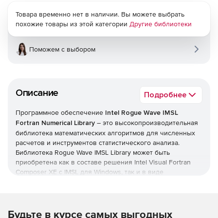
Товара временно нет в наличии. Вы можете выбрать
похожие товары из этой категории
Другие библиотеки
Поможем с выбором
Описание
Подробнее
Программное обеспечение
Intel Rogue Wave IMSL
Fortran Numerical Library
– это высокопроизводительная
библиотека математических алгоритмов для численных
расчетов и инструментов статистического анализа.
Библиотека Rogue Wave IMSL Library может быть
приобретена как в составе решения Intel Visual Fortran
Composer XE с IMSL для Windows, так и в виде
самостоятельного дополнения к любому Intel с Intel Visual
Fortran 14.0 и новее.
IMSL Fortran Numerical Library – это стандарт
Будьте в курсе самых выгодных