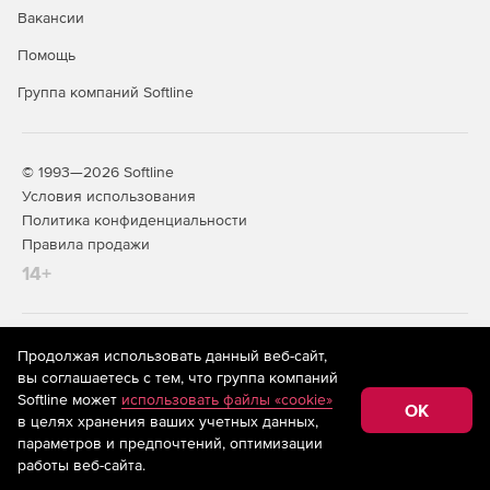
Вакансии
Помощь
Группа компаний Softline
© 1993—2026 Softline
Условия использования
Политика конфиденциальности
Правила продажи
14+
На информационном ресурсе store.softline.ru применяются
Продолжая использовать данный веб-сайт,
рекомендательные технологии
(информационные технологии
вы соглашаетесь с тем, что группа компаний
предоставления информации на основе сбора,
Softline может
использовать файлы «cookie»
систематизации и анализа сведений, относящихся к
OK
в целях хранения ваших учетных данных,
предпочтениям пользователей сети «Интернет»,
находящихся на территории Российской Федерации)
параметров и предпочтений, оптимизации
работы веб-сайта.