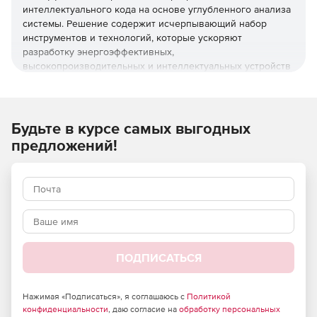
интеллектуального кода на основе углубленного анализа
системы. Решение содержит исчерпывающий набор
инструментов и технологий, которые ускоряют
разработку энергоэффективных,
высокопроизводительных и интеллектуальных устройств
с выходом в сеть для широкого спектра систем и
встраиваемых платформ.
Intel System Studio
предоставляет разработчикам систем
Будьте в курсе самых выгодных
и встраиваемых устройств расширенный функционал и
предложений!
возможности для повышения производительности.
Поддерживая новейшие версии платформ и
операционных систем Intel, этот набор инструментов
помогает добиться большей производительности
благодаря оптимизации с помощью профессиональных
библиотек и компиляторов. IntelSystemStudio упрощает
локализацию сложных проблем благодаря новым
возможностям отладки и трассировки. Улучшенные
ПОДПИСАТЬСЯ
анализаторы продукта позволяют разработчикам
повышать и энергоэффективность и производительность.
Нажимая «Подписаться», я соглашаюсь с
Политикой
Ключевые преимущества
конфиденциальности
, даю согласие на
обработку персональных