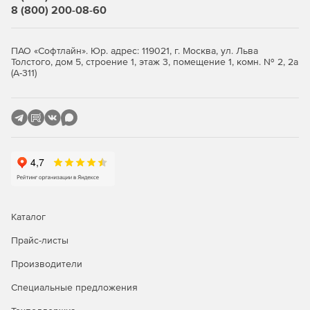
8 (800) 200-08-60
Доступ к более чем 400 датчикам.
Расширенные рабочие процессы отладчика, которые
ПАО «Софтлайн». Юр. адрес: 119021, г. Москва, ул. Льва
автоматизируют трассировку.
Толстого, дом 5, строение 1, этаж 3, помещение 1, комн. № 2, 2а
(А-311)
Дополнительные библиотеки и примеры кода,
включая библиотеку ускорения Intel Analytics
Analytics.
Улучшено сжатие данных и оптимизация умножения
для малой матрицы.
Поддержка новейших процессоров Intel.
Функция загрузки, которая теперь позволяет
Каталог
разработчикам настраивать набор инструментов.
Прайс-листы
Новые возможности автоматизации для импорта
Производители
приложений из Arduino Create в Intel System Studio.
Специальные предложения