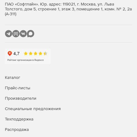
Расширенные рабочие процессы отладчика, которые
ПАО «Софтлайн». Юр. адрес: 119021, г. Москва, ул. Льва
автоматизируют трассировку.
Толстого, дом 5, строение 1, этаж 3, помещение 1, комн. № 2, 2а
(А-311)
Дополнительные библиотеки и примеры кода,
включая библиотеку ускорения Intel Analytics
Analytics.
Улучшено сжатие данных и оптимизация умножения
для малой матрицы.
Поддержка новейших процессоров Intel.
Функция загрузки, которая теперь позволяет
Каталог
разработчикам настраивать набор инструментов.
Прайс-листы
Новые возможности автоматизации для импорта
Производители
приложений из Arduino Create в Intel System Studio.
Специальные предложения
Техподдержка
Распродажа