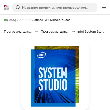
Softline
Поиск
Ме
8 (800) 200-08-60
Запрос цены
Инферит
Блог
Программы для программирования
Программы для разработки ПО
Intel System Studio 2019