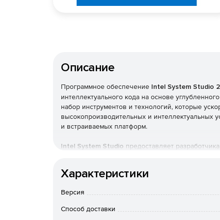
Описание
Программное обеспечение
Intel System Studio 
интеллектуального кода на основе углубленно
набор инструментов и технологий, которые уск
высокопроизводительных и интеллектуальных ус
и встраиваемых платформ.
Intel System Studio
предоставляет разработчика
функционал и возможности для повышения про
платформ и операционных систем Intel, этот на
Характеристики
производительности благодаря оптимизации с 
IntelSystemStudio упрощает локализацию сложн
Версия
трассировки. Улучшенные анализаторы продукт
энергоэффективность и производительность.
Способ доставки