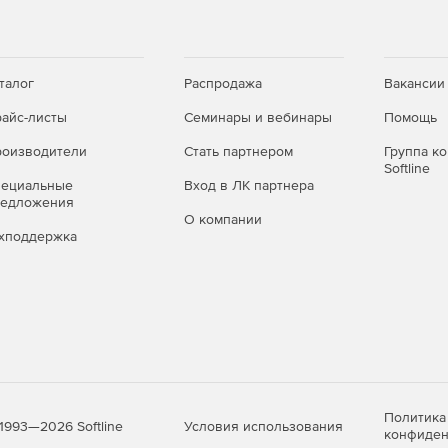
талог
Распродажа
Вакансии
айс-листы
Семинары и вебинары
Помощь
оизводители
Стать партнером
Группа к
Softline
пециальные
Вход в ЛК партнера
редложения
О компании
хподдержка
Политика
Условия использования
1993—2026 Softline
конфиден