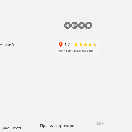
омпаний
14+
Правила продажи
циальности