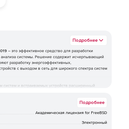
Подробнее
2019
– это эффективное средство для разработки
го анализа системы. Решение содержит исчерпывающий
оряют разработку энергоэффективных,
тройств с выходом в сеть для широкого спектра систем
м систем и встраиваемых устройств расширенный
изводительности. Поддерживая новейшие версии
бор инструментов помогает добиться большей
Подробнее
помощью профессиональных библиотек и компиляторов.
ых проблем благодаря новым возможностям отладки и
Академическая лицензия for FreeBSD
а позволяют разработчикам повышать и
Электронный