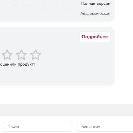
Полная версия
Академическая
дуктов на рынок. Процесс разработки ускоряется
 которые позволяют осуществлять углубленный анализ
iOS
Подробнее
ительности. Анализаторы, компиляторы и библиотеки
для разработки интеллектуального кода и ускоряют
льность.
 оценили продукт?
ь системы повышается быстро и легко при
ализа и отладки.
ort по всему миру.
оторые автоматизируют трассировку.