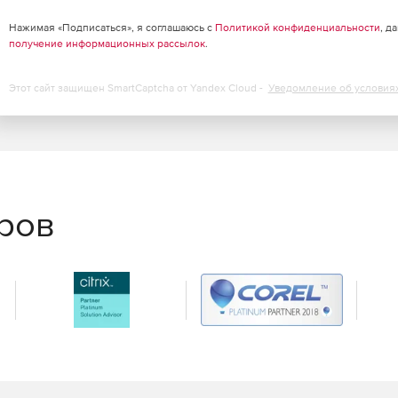
ключая библиотеку ускорения Intel Analytics Analytics.
Нажимая «Подписаться», я соглашаюсь с
Политикой конфиденциальности
, д
получение информационных рассылок
.
ожения для малой матрицы.
Этот сайт защищен SmartCaptcha от Yandex Cloud -
Уведомление об условия
 разработчикам настраивать набор инструментов.
 приложений из Arduino Create в Intel System Studio.
еров