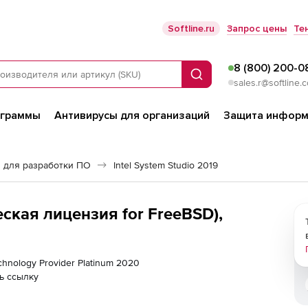
Softline.ru
Запрос цены
Те
8 (800) 200-0
Поиск
sales.r@softline.
ограммы
Антивирусы для организаций
Защита информ
 для разработки ПО
Intel System Studio 2019
еская лицензия for FreeBSD),
 Technology Provider Platinum 2020
ь ссылку