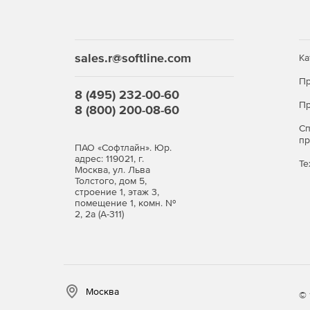
sales.r@softline.com
Ка
Пр
8 (495) 232-00-60
Пр
8 (800) 200-08-60
С
п
ПАО «Софтлайн». Юр.
адрес: 119021, г.
Те
Москва, ул. Льва
Толстого, дом 5,
строение 1, этаж 3,
помещение 1, комн. №
2, 2а (А-311)
Москва
© 