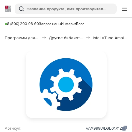
Softline
Поиск
Ме
8 (800) 200-08-60
Запрос цены
Инферит
Блог
Программы для программирования
Другие библиотеки
Intel VTune Amplifier XE
Артикул:
VAX999WLGE01X1Z