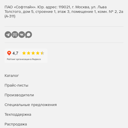
ПАО «Софтлайн». Юр. адрес: 119021, г. Москва, ул. Льва
Улучшенный стандарт параллельного
Толстого, дом 5, строение 1, этаж 3, помещение 1, комн. № 2, 2а
программирования OpenMP, который оптимизирует
(А-311)
производительность на 34%.
Ускоренный и упрощенный многомерный анализ MPI
на Windows или Linux на Mac-устройстве.
Упрощенный фреймворк OpenCL и улучшенное
профилирование GPU на Windows и Linux.
Каталог
Прайс-листы
Производители
Специальные предложения
Техподдержка
Распродажа