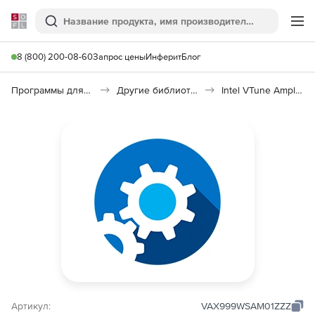
Softline
Поиск
Ме
8 (800) 200-08-60
Запрос цены
Инферит
Блог
Программы для программирования
Другие библиотеки
Intel VTune Amplifier XE
Артикул:
VAX999WSAM01ZZZ