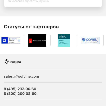
об условиях обработки данных
смешанного Python и собственного
кода. Предварительный просмотр: анализ
потребления памяти для Python, C и C ++.
Простая оптимизация потоков приложений с
Статусы от партнеров
использованием блоков Intel Threading Building Blocks
(Intel TBB).
Простой анализ удаленных систем Linux.
Автоматическая установка сборщиков
производительности на удаленную систему Linux.
Настройка алгоритмов ядра GPU . Анализ выполнение
Москва
ядра GPU, чтобы найти латентность памяти или
неэффективные алгоритмы ядра.
sales.r@softline.com
Поддержка новейших процессоров, включая Intel
Xeon, Intel Xeon Phi, Intel Core и Intel Atom.
8 (495) 232-00-60
8 (800) 200-08-60
Версия добавляет в Intel VTune Amplifier XE: