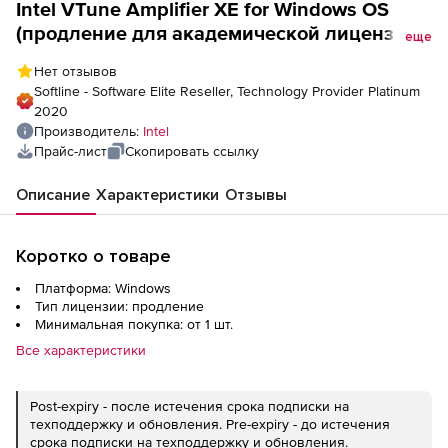
Intel VTune Amplifier XE for Windows OS
(продление для академической лицензии),
еще
Named-user (SSR Pre-expiry)
Нет отзывов
Softline - Software Elite Reseller, Technology Provider Platinum
2020
Производитель:
Intel
Прайс-лист
Скопировать ссылку
Описание
Характеристики
Отзывы
Коротко о товаре
Платформа: Windows
Тип лицензии: продление
Минимальная покупка: от 1 шт.
Все характеристики
Post-expiry - после истечения срока подписки на
техподдержку и обновления. Pre-expiry - до истечения
срока подписки на техподдержку и обновления.