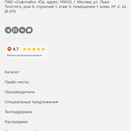
ПАО «Софтлайн». Юр. адрес: 119021, г. Москва, ул. Льва
Улучшенный стандарт параллельного
Толстого, дом 5, строение 1, этаж 3, помещение 1, комн. № 2, 2а
программирования OpenMP, который оптимизирует
(А-311)
производительность на 34%.
Ускоренный и упрощенный многомерный анализ MPI
на Windows или Linux на Mac-устройстве.
Упрощенный фреймворк OpenCL и улучшенное
профилирование GPU на Windows и Linux.
Каталог
Прайс-листы
Производители
Специальные предложения
Техподдержка
Распродажа